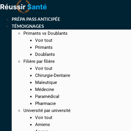
Aller
au
contenu
PRÉPA PASS ANTICIPÉE
TÉMOIGNAGES
Primants vs Doublants
Voir tout
Primants
Doublants
Filière par filière
Voir tout
Chirurgie-Dentaire
Maïeutique
Médecine
Paramédical
Pharmacie
Université par université
Voir tout
Amiens