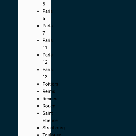
5
Paris
6
Paris
7
Paris
11
Paris
12
Paris
13
Poitiers
Reims
Rennes
Rouen
Saint
Etienne
Strasbourg
Toulouse