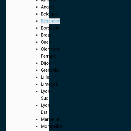
Angers
Belgique
Besançon
Bordeaux
Brest
Caen
Clermont-
Ferrand
Dijon
Grenoble
Lille
Limoges
Lyon-
Sud
Lyon
Est
Marseille
Montpellier