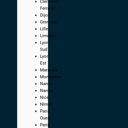
Clermont-
Ferrand
Dijon
Grenoble
Lille
Limoges
Lyon-
Sud
Lyon
Est
Marseille
Montpellier
Nancy
Nantes
Nice
Nîmes
Paris
Ouest
Paris