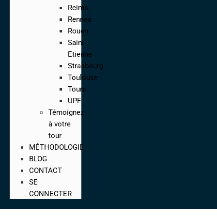
Reims
Rennes
Rouen
Saint
Etienne
Strasbourg
Toulouse
Tours
UPF
Témoignez
à votre
tour
MÉTHODOLOGIE
BLOG
CONTACT
SE
CONNECTER