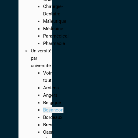
Chirurgie-
Dentaire
Maïeutique
Médecine
Paramédical
Pharmacie
Université
par
université
Voir
tout
Amiens
Angers
Belgique
Besançon
Bordeaux
Brest
Caen