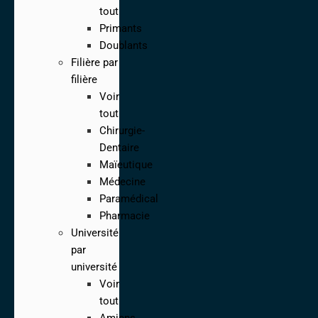
tout
Primants
Doublants
Filière par
filière
Voir
tout
Chirurgie-
Dentaire
Maïeutique
Médecine
Paramédical
Pharmacie
Université
par
université
Voir
tout
Amiens