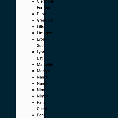
Clermont-
Ferrand
Dijon
Grenoble
Lille
Limoges
Lyon-
Sud
Lyon
Est
Marseille
Montpellier
Nancy
Nantes
Nice
Nîmes
Paris
Ouest
Paris