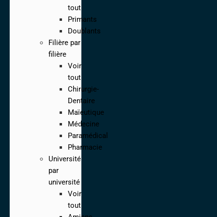
tout
Primants
Doublants
Filière par
filière
Voir
tout
Chirurgie-
Dentaire
Maïeutique
Médecine
Paramédical
Pharmacie
Université
par
université
Voir
tout
Amiens