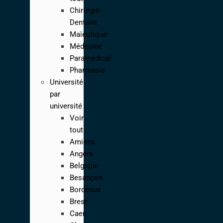
Chirurgie-
Dentaire
Maïeutique
Médecine
Paramédical
Pharmacie
Université
par
université
Voir
tout
Amiens
Angers
Belgique
Besançon
Bordeaux
Brest
Caen