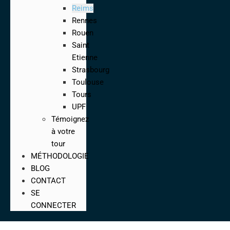
Reims
Rennes
Rouen
Saint
Etienne
Strasbourg
Toulouse
Tours
UPF
Témoignez
à votre
tour
MÉTHODOLOGIE
BLOG
CONTACT
SE
CONNECTER