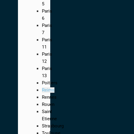
5
Paris
6
Paris
7
Paris
11
Paris
12
Paris
13
Poitiers
Reims
Rennes
Rouen
Saint
Etienne
Strasbourg
Toulouse