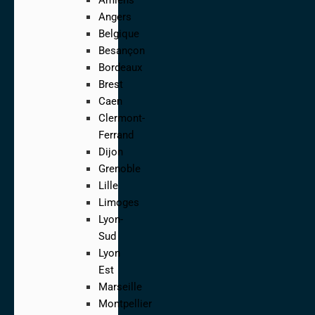
Angers
Belgique
Besançon
Bordeaux
Brest
Caen
Clermont-
Ferrand
Dijon
Grenoble
Lille
Limoges
Lyon-
Sud
Lyon
Est
Marseille
Montpellier