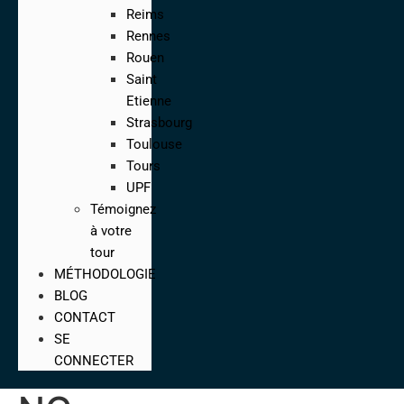
Reims
Rennes
Rouen
Saint
Etienne
Strasbourg
Toulouse
Tours
UPF
Témoignez
à votre
tour
MÉTHODOLOGIE
BLOG
CONTACT
SE
CONNECTER