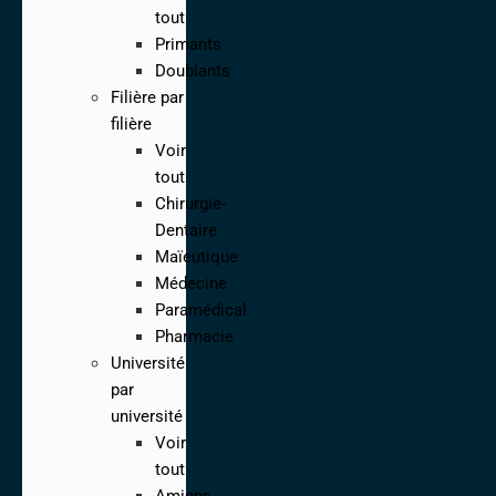
tout
Primants
Doublants
Filière par
filière
Voir
tout
Chirurgie-
Dentaire
Maïeutique
Médecine
Paramédical
Pharmacie
Université
par
université
Voir
tout
Amiens