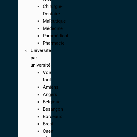
Chirurgie-
Dentaire
Maïeutique
Médecine
Paramédical
Pharmacie
Université
par
université
Voir
tout
Amiens
Angers
Belgique
Besançon
Bordeaux
Brest
Caen