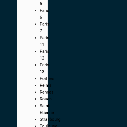
5
Paris
6
Paris
7
Paris
11
Paris
12
Paris
13
Poitiers
Reims
Rennes
Rouen
Saint
Etienne
Strasbourg
Toulouse