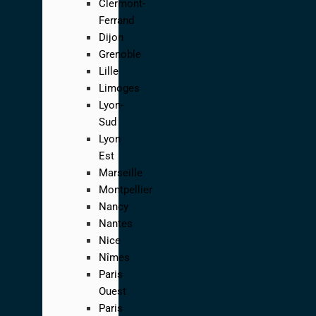
Clermont-
Ferrand
Dijon
Grenoble
Lille
Limoges
Lyon-
Sud
Lyon
Est
Marseille
Montpellier
Nancy
Nantes
Nice
Nîmes
Paris
Ouest
Paris