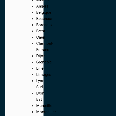
Angers
Belgique
Besançon
Bordeaux
Brest
Caen
Clermont-
Ferrand
Dijon
Grenoble
Lille
Limoges
Lyon-
Sud
Lyon
Est
Marseille
Montpellier