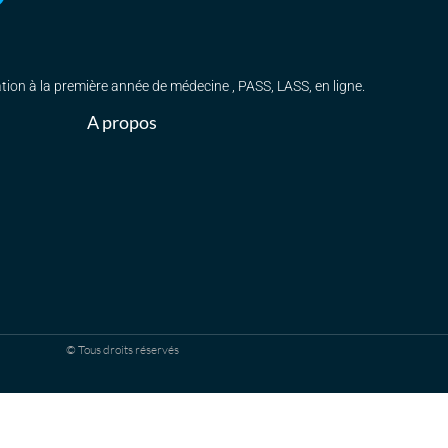
ation à la première année de médecine , PASS, LASS, en ligne.
A propos
© Tous droits réservés
S on vous dit tout !