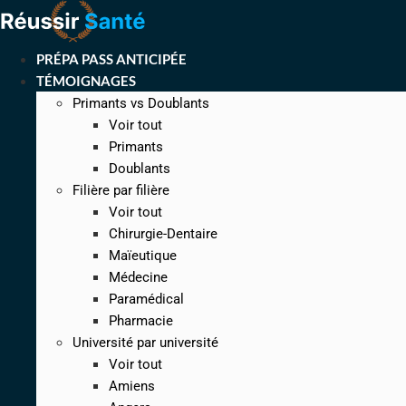
Aller
au
contenu
PRÉPA PASS ANTICIPÉE
TÉMOIGNAGES
Primants vs Doublants
Voir tout
Primants
Doublants
Filière par filière
Voir tout
Chirurgie-Dentaire
Maïeutique
Médecine
Paramédical
Pharmacie
Université par université
Voir tout
Amiens