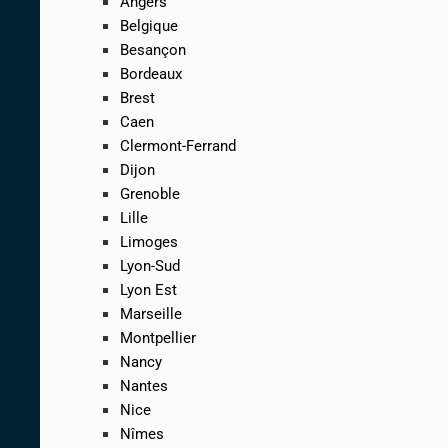
Angers
Belgique
Besançon
Bordeaux
Brest
Caen
Clermont-Ferrand
Dijon
Grenoble
Lille
Limoges
Lyon-Sud
Lyon Est
Marseille
Montpellier
Nancy
Nantes
Nice
Nîmes