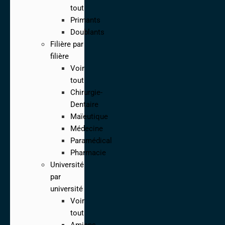
tout
Primants
Doublants
Filière par
filière
Voir
tout
Chirurgie-
Dentaire
Maïeutique
Médecine
Paramédical
Pharmacie
Université
par
université
Voir
tout
Amiens