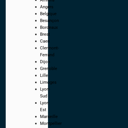
Angers
Belgique
Besançon
Bordeaux
Brest
Caen
Clermont-
Ferrand
Dijon
Grenoble
Lille
Limoges
Lyon-
Sud
Lyon
Est
Marseille
Montpellier