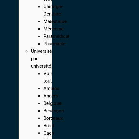
Chirurgie-
Dentaire
Maïeutique
Médecine
Paramédical
Pharmacie
Université
par
université
Voir
tout
Amiens
Angers
Belgique
Besançon
Bordeaux
Brest
Caen