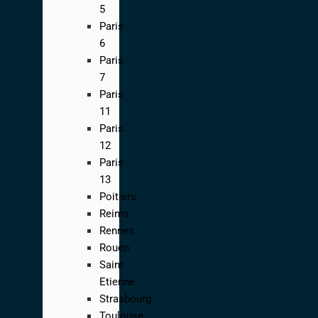
5
Paris
6
Paris
7
Paris
11
Paris
12
Paris
13
Poitiers
Reims
Rennes
Rouen
Saint
Etienne
Strasbourg
Toulouse