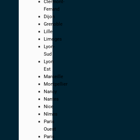
Clermont-
Ferrand
Dijon
Grenoble
Lille
Limoges
Lyon-
Sud
Lyon
Est
Marseille
Montpellier
Nancy
Nantes
Nice
Nîmes
Paris
Ouest
Paris