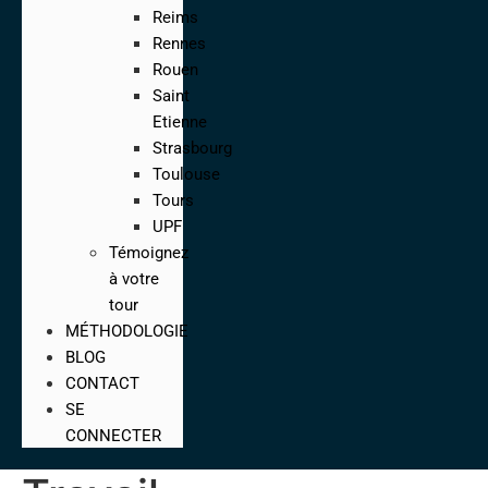
Reims
Rennes
Rouen
Saint
Etienne
Strasbourg
Toulouse
Tours
UPF
Témoignez
à votre
tour
MÉTHODOLOGIE
BLOG
CONTACT
SE
CONNECTER