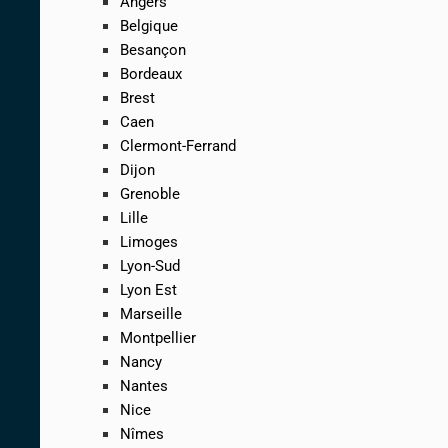
Angers
Belgique
Besançon
Bordeaux
Brest
Caen
Clermont-Ferrand
Dijon
Grenoble
Lille
Limoges
Lyon-Sud
Lyon Est
Marseille
Montpellier
Nancy
Nantes
Nice
Nîmes