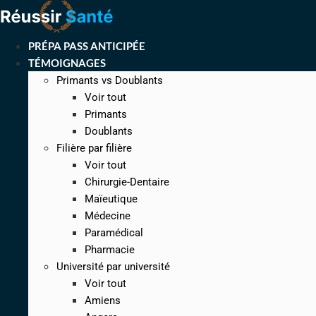
Aller
au
contenu
PRÉPA PASS ANTICIPÉE
TÉMOIGNAGES
Primants vs Doublants
Voir tout
Primants
Doublants
Filière par filière
Voir tout
Chirurgie-Dentaire
Maïeutique
Médecine
Paramédical
Pharmacie
Université par université
Voir tout
Amiens