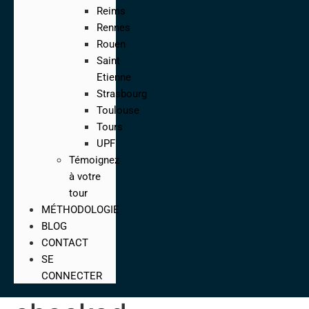
Reims
Rennes
Rouen
Saint
Etienne
Strasbourg
Toulouse
Tours
UPF
Témoignez
à votre
tour
MÉTHODOLOGIE
BLOG
CONTACT
SE
CONNECTER