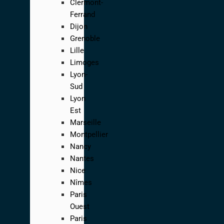
Clermont-
Ferrand
Dijon
Grenoble
Lille
Limoges
Lyon-
Sud
Lyon
Est
Marseille
Montpellier
Nancy
Nantes
Nice
Nîmes
Paris
Ouest
Paris