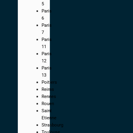
5
Paris
6
Paris
7
Paris
11
Paris
12
Paris
13
Poitiers
Reims
Rennes
Rouen
Saint
Etienne
Strasbourg
Toulouse