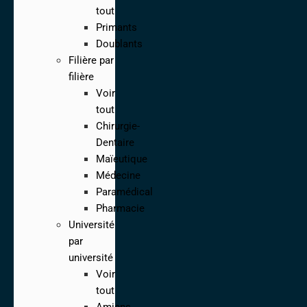
tout
Primants
Doublants
Filière par
filière
Voir
tout
Chirurgie-
Dentaire
Maïeutique
Médecine
Paramédical
Pharmacie
Université
par
université
Voir
tout
Amiens