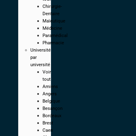
Chirurgie-
Dentaire
Maïeutique
Médecine
Paramédical
Pharmacie
Université
par
université
Voir
tout
Amiens
Angers
Belgique
Besançon
Bordeaux
Brest
Caen