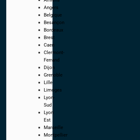
Angers
Belgique
Besançon
Bordeaux
Brest
Caen
Clermont-
Ferrand
Dijon
Grenoble
Lille
Limoges
Lyon-
Sud
Lyon
Est
Marseille
Montpellier