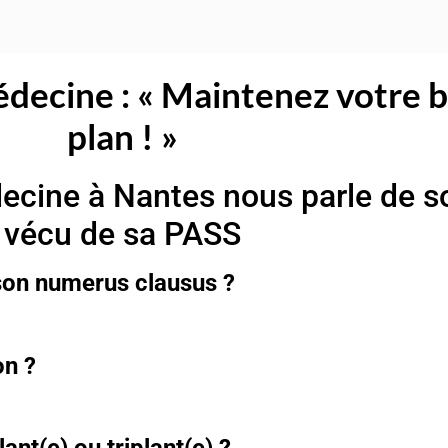
decine : « Maintenez votre b
plan ! »
ecine à Nantes nous parle de s
vécu de sa PASS
 son numerus clausus ?
on ?
nt(e) ou triplant(e) ?