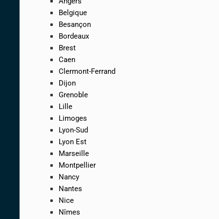
Angers
Belgique
Besançon
Bordeaux
Brest
Caen
Clermont-Ferrand
Dijon
Grenoble
Lille
Limoges
Lyon-Sud
Lyon Est
Marseille
Montpellier
Nancy
Nantes
Nice
Nîmes