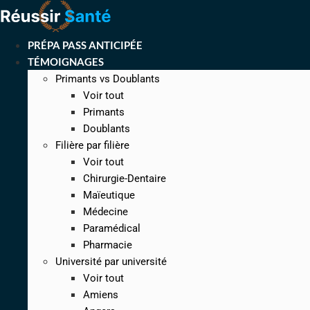
Aller
au
contenu
PRÉPA PASS ANTICIPÉE
TÉMOIGNAGES
Primants vs Doublants
Voir tout
Primants
Doublants
Filière par filière
Voir tout
Chirurgie-Dentaire
Maïeutique
Médecine
Paramédical
Pharmacie
Université par université
Voir tout
Amiens