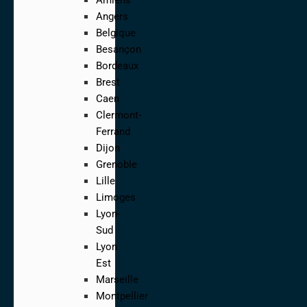
Angers
Belgique
Besançon
Bordeaux
Brest
Caen
Clermont-
Ferrand
Dijon
Grenoble
Lille
Limoges
Lyon-
Sud
Lyon
Est
Marseille
Montpellier