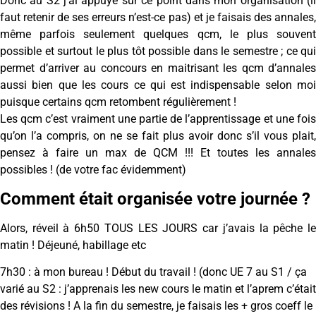
Donc au S2 j’ai appuyé sur ce point dans mon organisation (il
faut retenir de ses erreurs n’est-ce pas) et je faisais des annales,
même parfois seulement quelques qcm, le plus souvent
possible et surtout le plus tôt possible dans le semestre ; ce qui
permet d’arriver au concours en maitrisant les qcm d’annales
aussi bien que les cours ce qui est indispensable selon moi
puisque certains qcm retombent régulièrement !
Les qcm c’est vraiment une partie de l’apprentissage et une fois
qu’on l’a compris, on ne se fait plus avoir donc s’il vous plait,
pensez à faire un max de QCM !!! Et toutes les annales
possibles ! (de votre fac évidemment)
Comment était organisée votre journée ?
Alors, réveil à 6h50 TOUS LES JOURS car j’avais la pêche le
matin ! Déjeuné, habillage etc
7h30 : à mon bureau ! Début du travail ! (donc UE 7 au S1 / ça
varié au S2 : j’apprenais les new cours le matin et l’aprem c’était
des révisions ! A la fin du semestre, je faisais les + gros coeff le