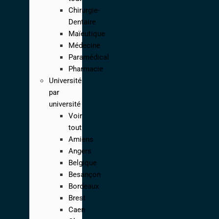
Chirurgie-
Dentaire
Maïeutique
Médecine
Paramédical
Pharmacie
Université
par
université
Voir
tout
Amiens
Angers
Belgique
Besançon
Bordeaux
Brest
Caen