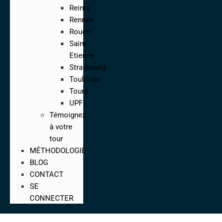
Reims
Rennes
Rouen
Saint
Etienne
Strasbourg
Toulouse
Tours
UPF
Témoignez
à votre
tour
MÉTHODOLOGIE
BLOG
CONTACT
SE
CONNECTER