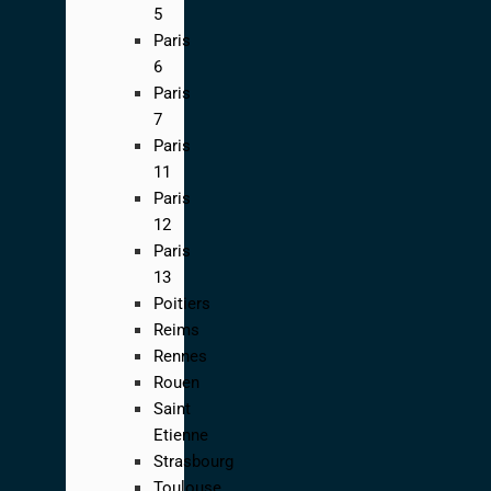
5
Paris
6
Paris
7
Paris
11
Paris
12
Paris
13
Poitiers
Reims
Rennes
Rouen
Saint
Etienne
Strasbourg
Toulouse