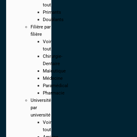
tout
Primants
Doublants
Filière par
filière
Voir
tout
Chirurgie-
Dentaire
Maïeutique
Médecine
Paramédical
Pharmacie
Université
par
université
Voir
tout
Amiens