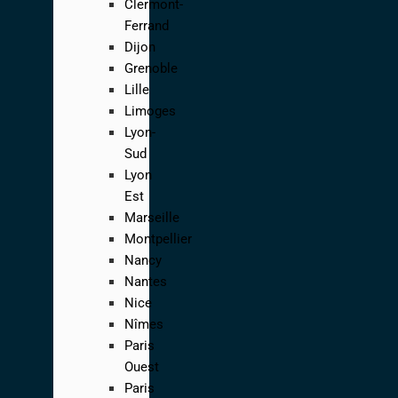
Clermont-
Ferrand
Dijon
Grenoble
Lille
Limoges
Lyon-
Sud
Lyon
Est
Marseille
Montpellier
Nancy
Nantes
Nice
Nîmes
Paris
Ouest
Paris