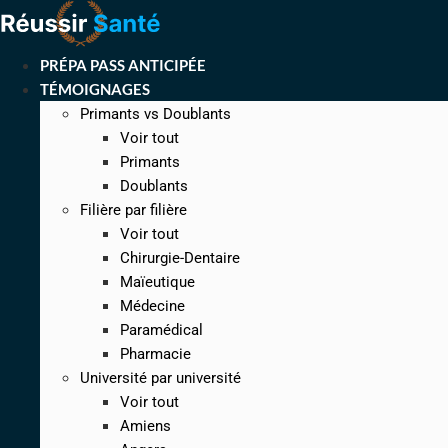
Aller
au
contenu
PRÉPA PASS ANTICIPÉE
TÉMOIGNAGES
Primants vs Doublants
Voir tout
Primants
Doublants
Filière par filière
Voir tout
Chirurgie-Dentaire
Maïeutique
Médecine
Paramédical
Pharmacie
Université par université
Voir tout
Amiens