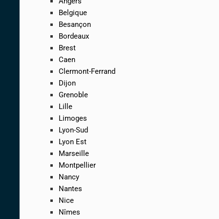
Angers
Belgique
Besançon
Bordeaux
Brest
Caen
Clermont-Ferrand
Dijon
Grenoble
Lille
Limoges
Lyon-Sud
Lyon Est
Marseille
Montpellier
Nancy
Nantes
Nice
Nîmes