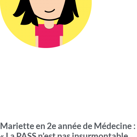
Mariette en 2e année de Médecine :
« La PASS n’est pas insurmontable