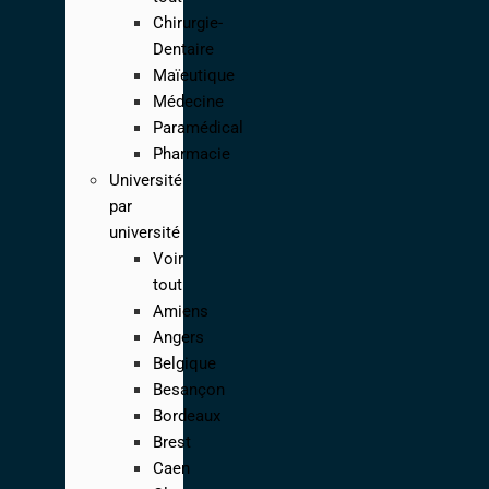
Chirurgie-
Dentaire
Maïeutique
Médecine
Paramédical
Pharmacie
Université
par
université
Voir
tout
Amiens
Angers
Belgique
Besançon
Bordeaux
Brest
Caen