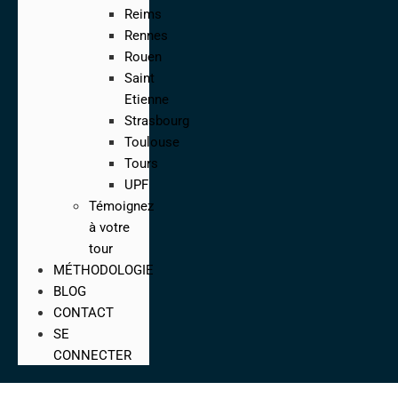
Reims
Rennes
Rouen
Saint
Etienne
Strasbourg
Toulouse
Tours
UPF
Témoignez
à votre
tour
MÉTHODOLOGIE
BLOG
CONTACT
SE
CONNECTER