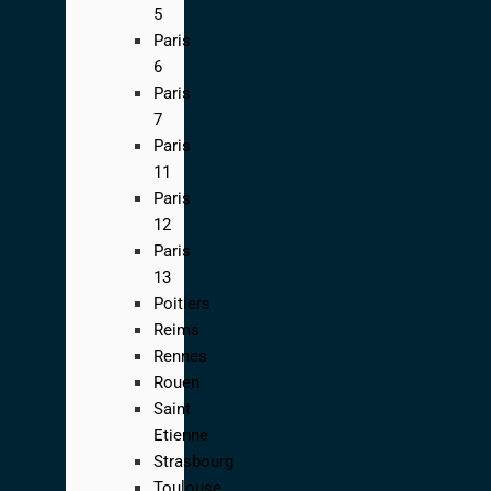
5
Paris
6
Paris
7
Paris
11
Paris
12
Paris
13
Poitiers
Reims
Rennes
Rouen
Saint
Etienne
Strasbourg
Toulouse