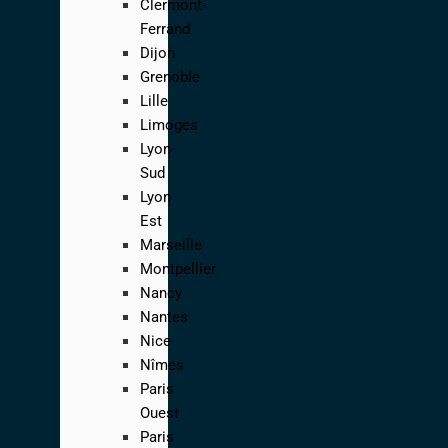
Clermont-
Ferrand
Dijon
Grenoble
Lille
Limoges
Lyon-
Sud
Lyon
Est
Marseille
Montpellier
Nancy
Nantes
Nice
Nîmes
Paris
Ouest
Paris