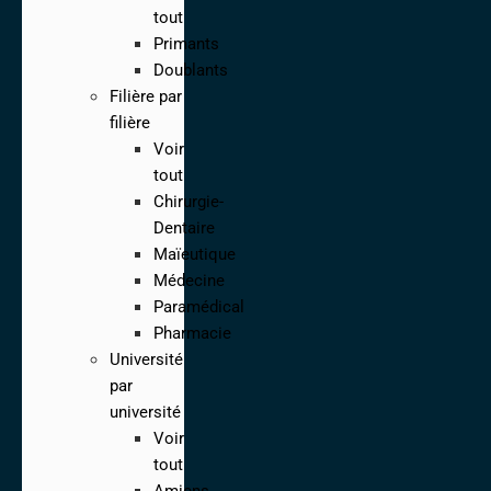
tout
Primants
Doublants
Filière par
filière
Voir
tout
Chirurgie-
Dentaire
Maïeutique
Médecine
Paramédical
Pharmacie
Université
par
université
Voir
tout
Amiens