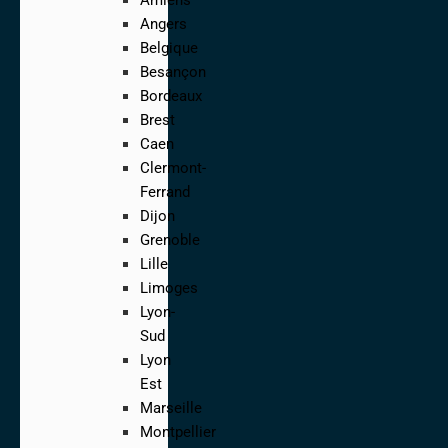
Angers
Belgique
Besançon
Bordeaux
Brest
Caen
Clermont-
Ferrand
Dijon
Grenoble
Lille
Limoges
Lyon-
Sud
Lyon
Est
Marseille
Montpellier