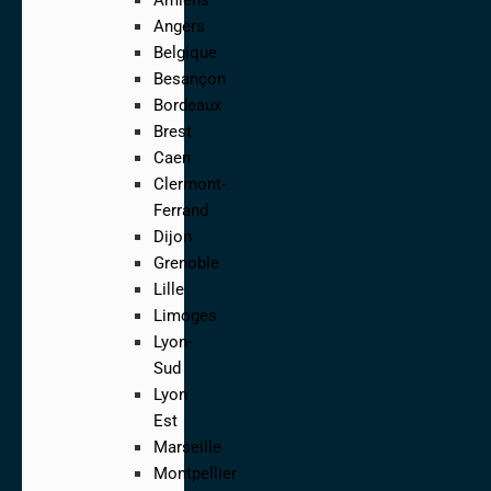
Angers
Belgique
Besançon
Bordeaux
Brest
Caen
Clermont-
Ferrand
Dijon
Grenoble
Lille
Limoges
Lyon-
Sud
Lyon
Est
Marseille
Montpellier