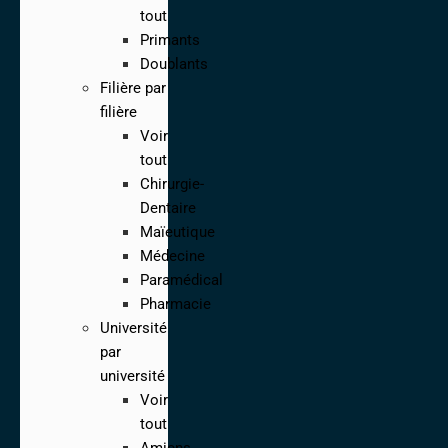
tout
Primants
Doublants
Filière par
filière
Voir
tout
Chirurgie-
Dentaire
Maïeutique
Médecine
Paramédical
Pharmacie
Université
par
université
Voir
tout
Amiens