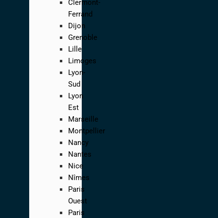
Clermont-
Ferrand
Dijon
Grenoble
Lille
Limoges
Lyon-
Sud
Lyon
Est
Marseille
Montpellier
Nancy
Nantes
Nice
Nîmes
Paris
Ouest
Paris