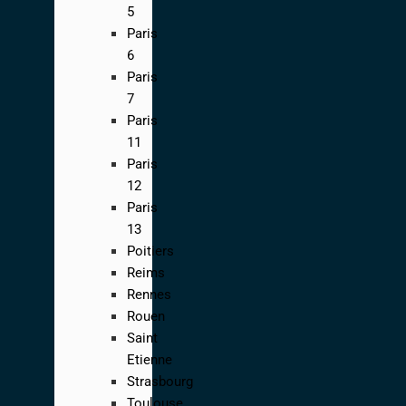
5
Paris
6
Paris
7
Paris
11
Paris
12
Paris
13
Poitiers
Reims
Rennes
Rouen
Saint
Etienne
Strasbourg
Toulouse