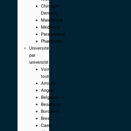
Chirurgie-
Dentaire
Maïeutique
Médecine
Paramédical
Pharmacie
Université
par
université
Voir
tout
Amiens
Angers
Belgique
Besançon
Bordeaux
Brest
Caen