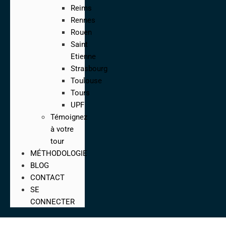
Reims
Rennes
Rouen
Saint
Etienne
Strasbourg
Toulouse
Tours
UPF
Témoignez
à votre
tour
MÉTHODOLOGIE
BLOG
CONTACT
SE
CONNECTER