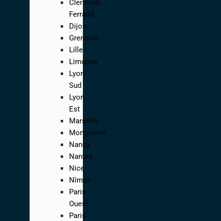
Clermont-
Ferrand
Dijon
Grenoble
Lille
Limoges
Lyon-
Sud
Lyon
Est
Marseille
Montpellier
Nancy
Nantes
Nice
Nîmes
Paris
Ouest
Paris