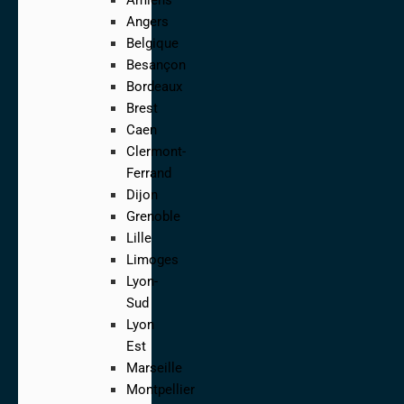
Angers
Belgique
Besançon
Bordeaux
Brest
Caen
Clermont-
Ferrand
Dijon
Grenoble
Lille
Limoges
Lyon-
Sud
Lyon
Est
Marseille
Montpellier