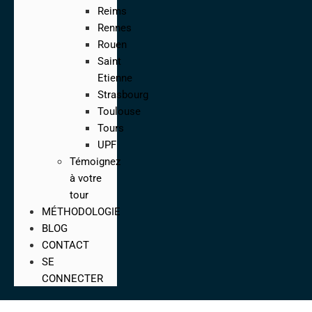
Reims
Rennes
Rouen
Saint
Etienne
Strasbourg
Toulouse
Tours
UPF
Témoignez
à votre
tour
MÉTHODOLOGIE
BLOG
CONTACT
SE
CONNECTER