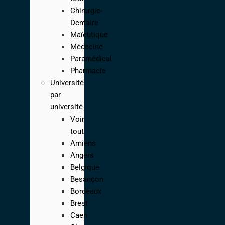
Chirurgie-
Dentaire
Maïeutique
Médecine
Paramédical
Pharmacie
Université
par
université
Voir
tout
Amiens
Angers
Belgique
Besançon
Bordeaux
Brest
Caen