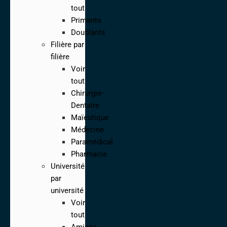
tout
Primants
Doublants
Filière par
filière
Voir
tout
Chirurgie-
Dentaire
Maïeutique
Médecine
Paramédical
Pharmacie
Université
par
université
Voir
tout
Amiens