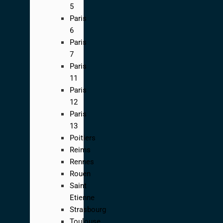
5
Paris
6
Paris
7
Paris
11
Paris
12
Paris
13
Poitiers
Reims
Rennes
Rouen
Saint
Etienne
Strasbourg
Toulouse