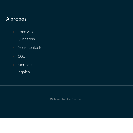
A propos
Foire Aux
Questions
Nous contacter
CGU
Mentions
légales
© Tous droits réservés
Dimanche 19h en direct : Pré-rentrée PASS on vous dit tout !