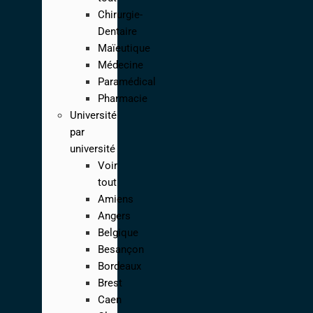
Chirurgie-
Dentaire
Maïeutique
Médecine
Paramédical
Pharmacie
Université
par
université
Voir
tout
Amiens
Angers
Belgique
Besançon
Bordeaux
Brest
Caen