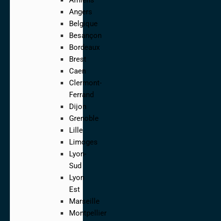
Angers
Belgique
Besançon
Bordeaux
Brest
Caen
Clermont-
Ferrand
Dijon
Grenoble
Lille
Limoges
Lyon-
Sud
Lyon
Est
Marseille
Montpellier