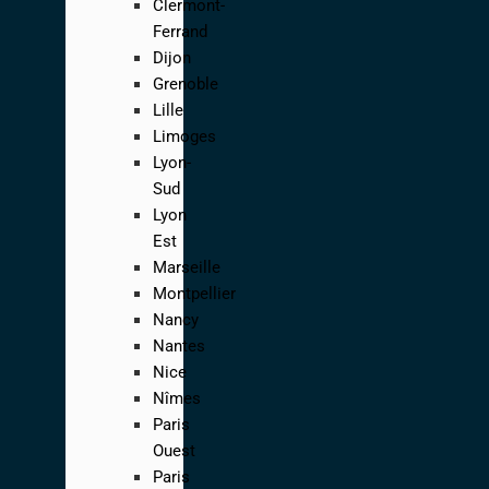
Clermont-
Ferrand
Dijon
Grenoble
Lille
Limoges
Lyon-
Sud
Lyon
Est
Marseille
Montpellier
Nancy
Nantes
Nice
Nîmes
Paris
Ouest
Paris