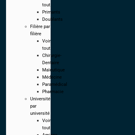
tout
Primants
Doublants
Filière par
filière
Voir
tout
Chirurgie-
Dentaire
Maïeutique
Médecine
Paramédical
Pharmacie
Université
par
université
Voir
tout
Amiens