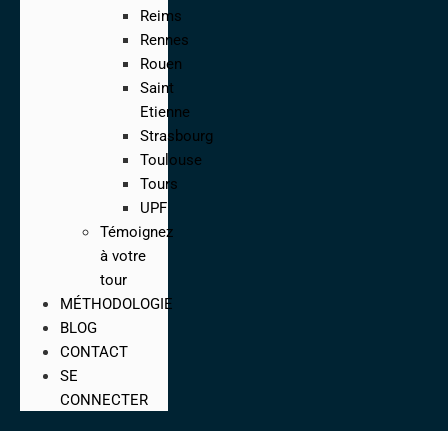
Reims
Rennes
Rouen
Saint
Etienne
Strasbourg
Toulouse
Tours
UPF
Témoignez
à votre
tour
MÉTHODOLOGIE
BLOG
CONTACT
SE
CONNECTER