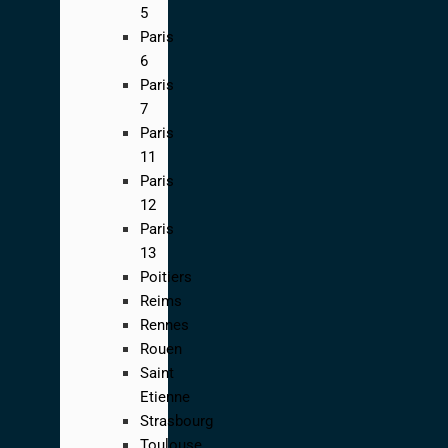
5
Paris
6
Paris
7
Paris
11
Paris
12
Paris
13
Poitiers
Reims
Rennes
Rouen
Saint
Etienne
Strasbourg
Toulouse