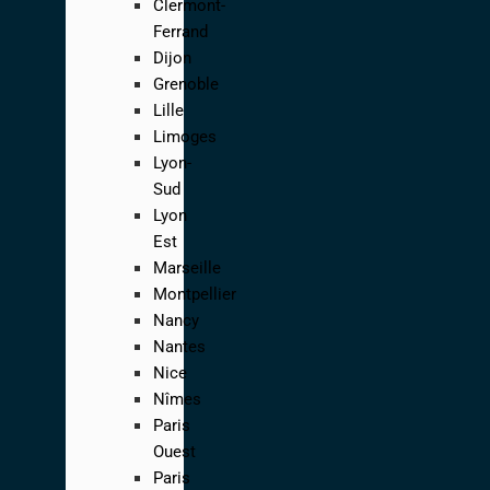
Clermont-
Ferrand
Dijon
Grenoble
Lille
Limoges
Lyon-
Sud
Lyon
Est
Marseille
Montpellier
Nancy
Nantes
Nice
Nîmes
Paris
Ouest
Paris