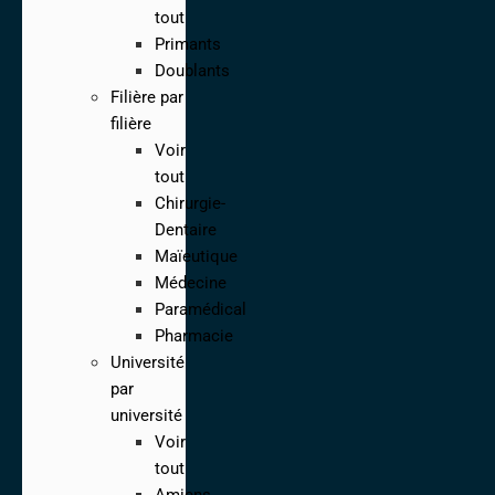
tout
Primants
Doublants
Filière par
filière
Voir
tout
Chirurgie-
Dentaire
Maïeutique
Médecine
Paramédical
Pharmacie
Université
par
université
Voir
tout
Amiens