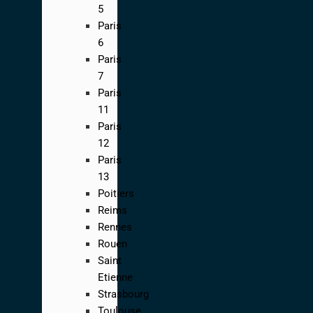
5
Paris
6
Paris
7
Paris
11
Paris
12
Paris
13
Poitiers
Reims
Rennes
Rouen
Saint
Etienne
Strasbourg
Toulouse