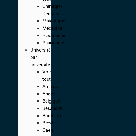
Chirurgie-
Dentaire
Maïeutique
Médecine
Paramédical
Pharmacie
Université
par
université
Voir
tout
Amiens
Angers
Belgique
Besançon
Bordeaux
Brest
Caen