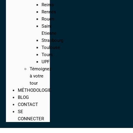
Reims
Rennes
Rouen
Saint
Etienne
Strasbourg
Toulouse
Tours
UPF
Témoignez
à votre
tour
MÉTHODOLOGIE
BLOG
CONTACT
SE
CONNECTER