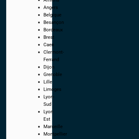
Angers
Belgique
Besançon
Bordeaux
Brest
Caen
Clermont-
Ferrand
Dijon
Grenoble
Lille
Limoges
Lyon-
Sud
Lyon
Est
Marseille
Montpellier