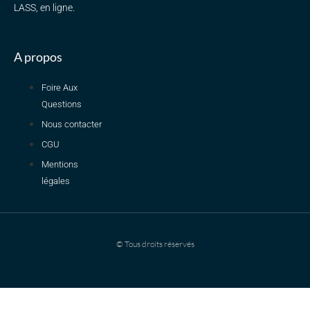
LASS, en ligne.
A propos
Foire Aux
Questions
Nous contacter
CGU
Mentions
légales
© Tous droits réservés
Dimanche 19h en direct : Pré-rentrée PASS on vous dit tout !