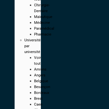
Chirurgie-
Dentaire
Maïeutique
Médecine
Paramédical
Pharmacie
Université
par
université
Voir
tout
Amiens
Angers
Belgique
Besançon
Bordeaux
Brest
Caen