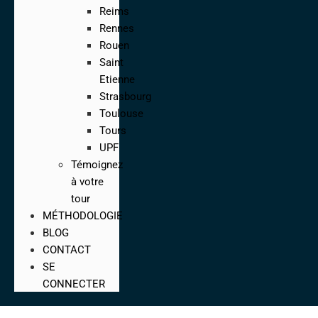
Reims
Rennes
Rouen
Saint
Etienne
Strasbourg
Toulouse
Tours
UPF
Témoignez
à votre
tour
MÉTHODOLOGIE
BLOG
CONTACT
SE
CONNECTER