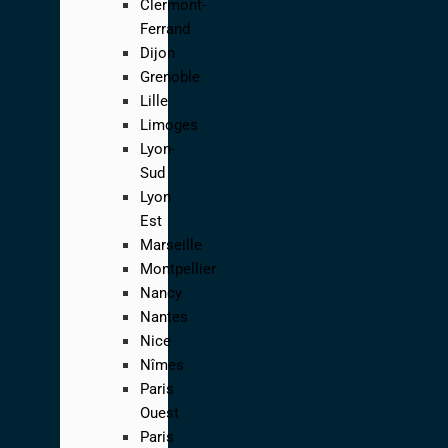
Clermont-
Ferrand
Dijon
Grenoble
Lille
Limoges
Lyon-
Sud
Lyon
Est
Marseille
Montpellier
Nancy
Nantes
Nice
Nîmes
Paris
Ouest
Paris