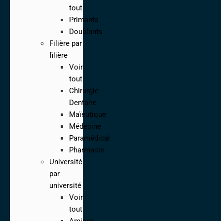
tout
Primants
Doublants
Filière par
filière
Voir
tout
Chirurgie-
Dentaire
Maïeutique
Médecine
Paramédical
Pharmacie
Université
par
université
Voir
tout
Amiens