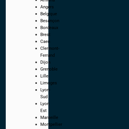
Angers
Belgique
Besançon
Bordeaux
Brest
Caen
Clermont-
Ferrand
Dijon
Grenoble
Lille
Limoges
Lyon-
Sud
Lyon
Est
Marseille
Montpellier