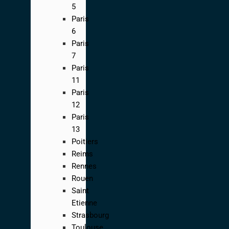
5
Paris
6
Paris
7
Paris
11
Paris
12
Paris
13
Poitiers
Reims
Rennes
Rouen
Saint
Etienne
Strasbourg
Toulouse