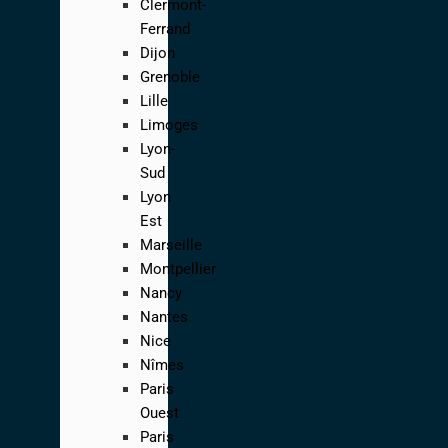
Clermont-
Ferrand
Dijon
Grenoble
Lille
Limoges
Lyon-
Sud
Lyon
Est
Marseille
Montpellier
Nancy
Nantes
Nice
Nîmes
Paris
Ouest
Paris