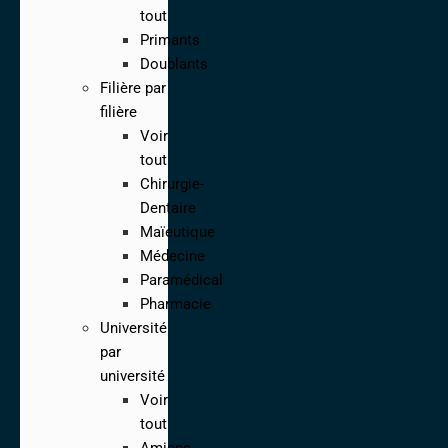
tout
Primants
Doublants
Filière par
filière
Voir
tout
Chirurgie-
Dentaire
Maïeutique
Médecine
Paramédical
Pharmacie
Université
par
université
Voir
tout
Amiens