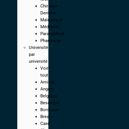
Chirurgie-
Dentaire
Maïeutique
Médecine
Paramédical
Pharmacie
Université
par
université
Voir
tout
Amiens
Angers
Belgique
Besançon
Bordeaux
Brest
Caen