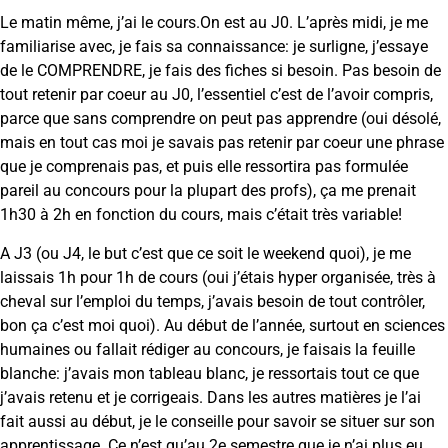
Le matin même, j’ai le cours.On est au J0. L’après midi, je me
familiarise avec, je fais sa connaissance: je surligne, j’essaye
de le COMPRENDRE, je fais des fiches si besoin. Pas besoin de
tout retenir par coeur au J0, l’essentiel c’est de l’avoir compris,
parce que sans comprendre on peut pas apprendre (oui désolé,
mais en tout cas moi je savais pas retenir par coeur une phrase
que je comprenais pas, et puis elle ressortira pas formulée
pareil au concours pour la plupart des profs), ça me prenait
1h30 à 2h en fonction du cours, mais c’était très variable!
A J3 (ou J4, le but c’est que ce soit le weekend quoi), je me
laissais 1h pour 1h de cours (oui j’étais hyper organisée, très à
cheval sur l’emploi du temps, j’avais besoin de tout contrôler,
bon ça c’est moi quoi). Au début de l’année, surtout en sciences
humaines ou fallait rédiger au concours, je faisais la feuille
blanche: j’avais mon tableau blanc, je ressortais tout ce que
j’avais retenu et je corrigeais. Dans les autres matières je l’ai
fait aussi au début, je le conseille pour savoir se situer sur son
apprentissage. Ce n’est qu’au 2e semestre que je n’ai plus eu