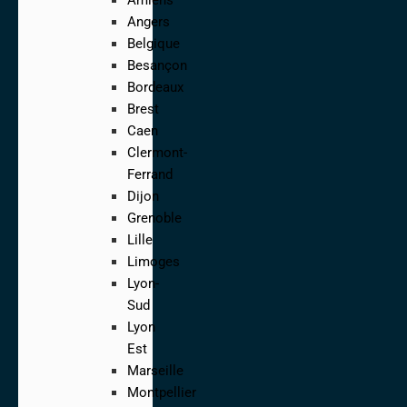
Angers
Belgique
Besançon
Bordeaux
Brest
Caen
Clermont-
Ferrand
Dijon
Grenoble
Lille
Limoges
Lyon-
Sud
Lyon
Est
Marseille
Montpellier