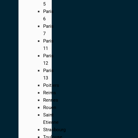
5
Paris
6
Paris
7
Paris
11
Paris
12
Paris
13
Poitiers
Reims
Rennes
Rouen
Saint
Etienne
Strasbourg
Toulouse