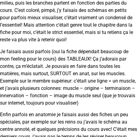
milieu, puis les branches partent en fonction des parties du
cours. C’est coloré, pimpé, j’y faisais des schémas en petits
pour parfois mieux visualiser, c’était vraiment un condensé de
l’essentiel! Mais attention c’était genre tout le chapitre dans la
fiche pour moi, c’était le strict essentiel, mais si tu retiens ça le
reste va plus vite à retenir quoi!
Je faisais aussi parfois (oui la fiche dépendait beaucoup de
mon feeling pour le cours) des TABLEAUX! Ça j’adorais par
contre, ça m’éclatait. Je pouvais en faire dans toutes les
matières, mais surtout, SURTOUT en anat, sur les muscles.
Exemple sur le membre supérieur: c’était une ligne = un muscle,
et j’avais plusieurs colonnes: muscle – origine – terminaison –
innervation – fonction – image du muscle seul (que je trouvais
sur internet, toujours pour visualiser)
Enfin parfois en anatomie je faisais aussi des fiches un peu
spéciales, par exemple sur les reins ou j’avais le schéma au
centre annoté, et quelques précisions du cours avec! C’était mes
derniers cours, j’avais pas le temps de les réviser beaucoup