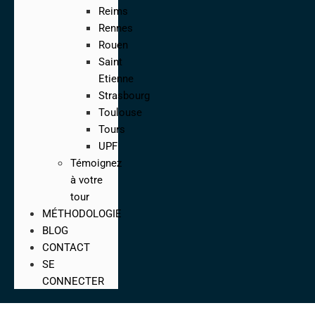
Reims
Rennes
Rouen
Saint
Etienne
Strasbourg
Toulouse
Tours
UPF
Témoignez
à votre
tour
MÉTHODOLOGIE
BLOG
CONTACT
SE
CONNECTER