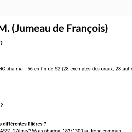
 M. (Jumeau de François)
 ?
NC pharma : 56 en fin de S2 (28 exemptés des oraux, 28 autre
 ?
différentes filières ?
luriPASS), 17ème/366 en pharma, 183/1300 au tronc commun