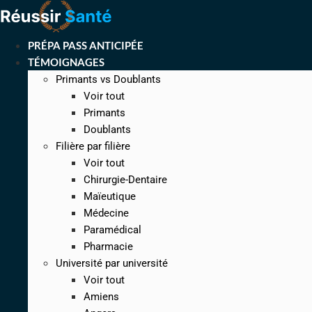
Aller
au
contenu
PRÉPA PASS ANTICIPÉE
TÉMOIGNAGES
Primants vs Doublants
Voir tout
Primants
Doublants
Filière par filière
Voir tout
Chirurgie-Dentaire
Maïeutique
Médecine
Paramédical
Pharmacie
Université par université
Voir tout
Amiens