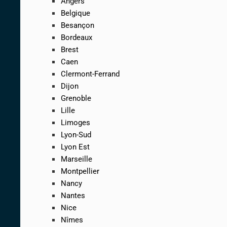
Angers
Belgique
Besançon
Bordeaux
Brest
Caen
Clermont-Ferrand
Dijon
Grenoble
Lille
Limoges
Lyon-Sud
Lyon Est
Marseille
Montpellier
Nancy
Nantes
Nice
Nîmes