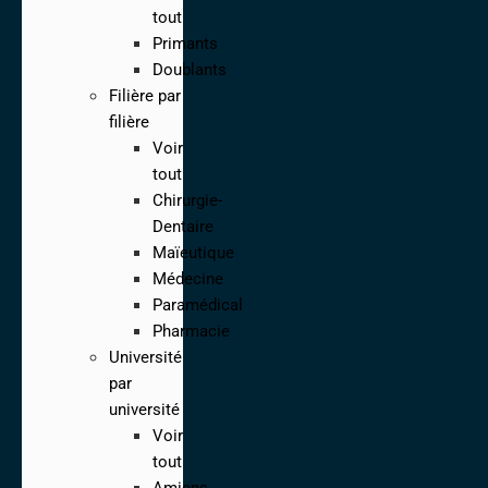
tout
Primants
Doublants
Filière par
filière
Voir
tout
Chirurgie-
Dentaire
Maïeutique
Médecine
Paramédical
Pharmacie
Université
par
université
Voir
tout
Amiens