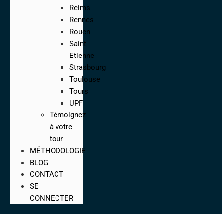
Reims
Rennes
Rouen
Saint
Etienne
Strasbourg
Toulouse
Tours
UPF
Témoignez
à votre
tour
MÉTHODOLOGIE
BLOG
CONTACT
SE
CONNECTER