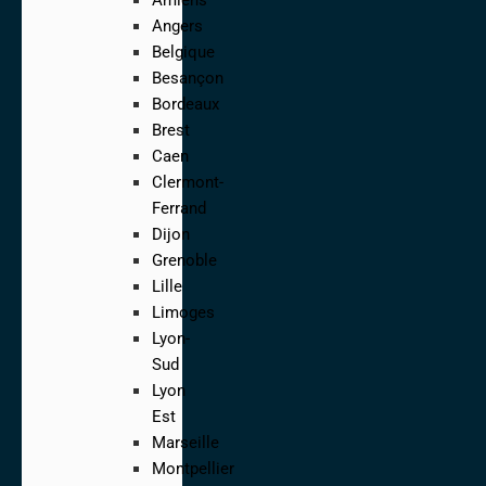
Angers
Belgique
Besançon
Bordeaux
Brest
Caen
Clermont-
Ferrand
Dijon
Grenoble
Lille
Limoges
Lyon-
Sud
Lyon
Est
Marseille
Montpellier