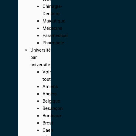
Chirurgie-
Dentaire
Maïeutique
Médecine
Paramédical
Pharmacie
Université
par
université
Voir
tout
Amiens
Angers
Belgique
Besançon
Bordeaux
Brest
Caen