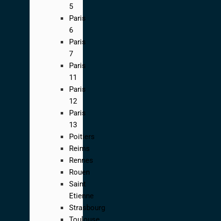
5
Paris
6
Paris
7
Paris
11
Paris
12
Paris
13
Poitiers
Reims
Rennes
Rouen
Saint
Etienne
Strasbourg
Toulouse