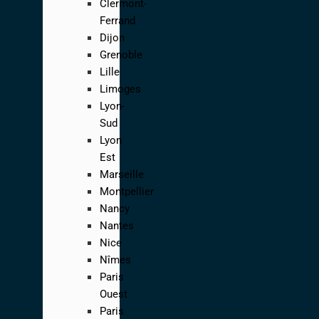
Clermont-
Ferrand
Dijon
Grenoble
Lille
Limoges
Lyon-
Sud
Lyon
Est
Marseille
Montpellier
Nancy
Nantes
Nice
Nîmes
Paris
Ouest
Paris