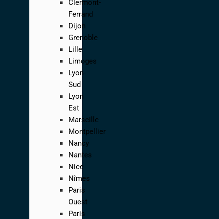
Clermont-
Ferrand
Dijon
Grenoble
Lille
Limoges
Lyon-
Sud
Lyon
Est
Marseille
Montpellier
Nancy
Nantes
Nice
Nîmes
Paris
Ouest
Paris