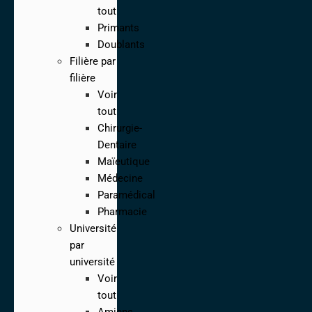
tout
Primants
Doublants
Filière par
filière
Voir
tout
Chirurgie-
Dentaire
Maïeutique
Médecine
Paramédical
Pharmacie
Université
par
université
Voir
tout
Amiens