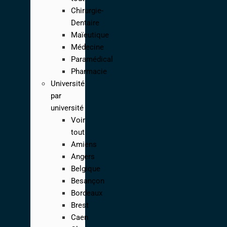
Chirurgie-
Dentaire
Maïeutique
Médecine
Paramédical
Pharmacie
Université
par
université
Voir
tout
Amiens
Angers
Belgique
Besançon
Bordeaux
Brest
Caen