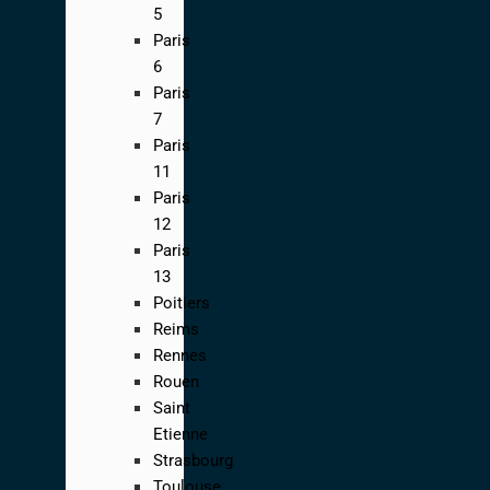
5
Paris
6
Paris
7
Paris
11
Paris
12
Paris
13
Poitiers
Reims
Rennes
Rouen
Saint
Etienne
Strasbourg
Toulouse