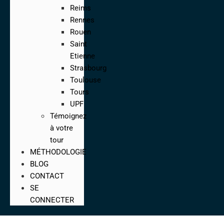
Reims
Rennes
Rouen
Saint
Etienne
Strasbourg
Toulouse
Tours
UPF
Témoignez
à votre
tour
MÉTHODOLOGIE
BLOG
CONTACT
SE
CONNECTER