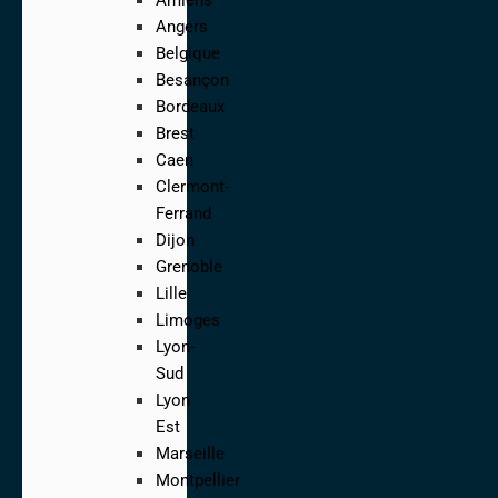
Angers
Belgique
Besançon
Bordeaux
Brest
Caen
Clermont-
Ferrand
Dijon
Grenoble
Lille
Limoges
Lyon-
Sud
Lyon
Est
Marseille
Montpellier