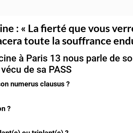
e : « La fierté que vous verr
acera toute la souffrance end
ine à Paris 13 nous parle de so
vécu de sa PASS
 son numerus clausus ?
on ?
nt(e) ou triplant(e) ?