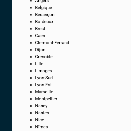
Angers
Belgique
Besançon
Bordeaux
Brest
Caen
Clermont-Ferrand
Dijon
Grenoble
Lille
Limoges
Lyon-Sud
Lyon Est
Marseille
Montpellier
Nancy
Nantes
Nice
Nîmes