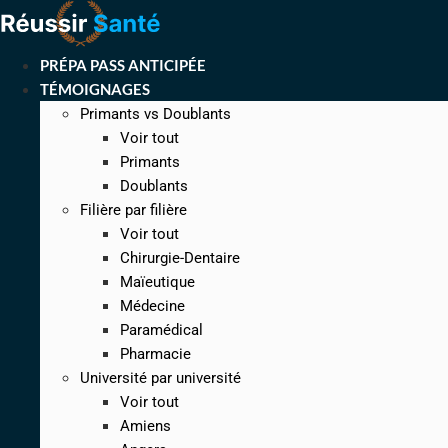
Aller
au
contenu
PRÉPA PASS ANTICIPÉE
TÉMOIGNAGES
Primants vs Doublants
Voir tout
Primants
Doublants
Filière par filière
Voir tout
Chirurgie-Dentaire
Maïeutique
Médecine
Paramédical
Pharmacie
Université par université
Voir tout
Amiens