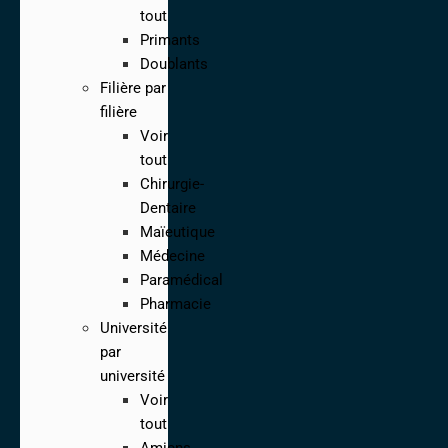
tout
Primants
Doublants
Filière par
filière
Voir
tout
Chirurgie-
Dentaire
Maïeutique
Médecine
Paramédical
Pharmacie
Université
par
université
Voir
tout
Amiens