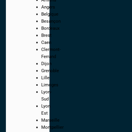
Angers
Belgique
Besançon
Bordeaux
Brest
Caen
Clermont-
Ferrand
Dijon
Grenoble
Lille
Limoges
Lyon-
Sud
Lyon
Est
Marseille
Montpellier