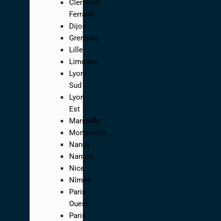
Clermont-
Ferrand
Dijon
Grenoble
Lille
Limoges
Lyon-
Sud
Lyon
Est
Marseille
Montpellier
Nancy
Nantes
Nice
Nîmes
Paris
Ouest
Paris