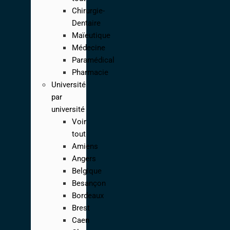
Chirurgie-
Dentaire
Maïeutique
Médecine
Paramédical
Pharmacie
Université
par
université
Voir
tout
Amiens
Angers
Belgique
Besançon
Bordeaux
Brest
Caen