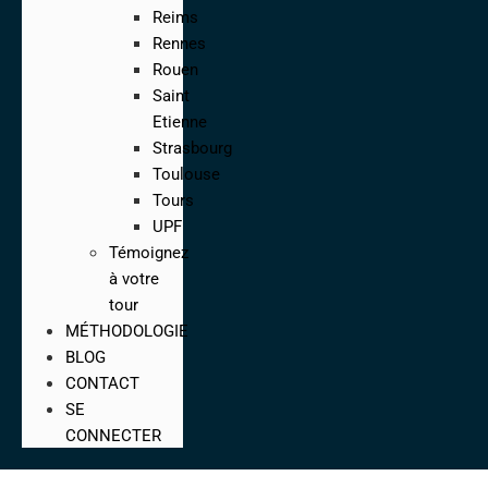
Reims
Rennes
Rouen
Saint
Etienne
Strasbourg
Toulouse
Tours
UPF
Témoignez
à votre
tour
MÉTHODOLOGIE
BLOG
CONTACT
SE
CONNECTER