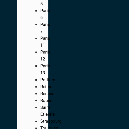
5
Paris
6
Paris
7
Paris
11
Paris
12
Paris
13
Poitiers
Reims
Rennes
Rouen
Saint
Etienne
Strasbourg
Toulouse