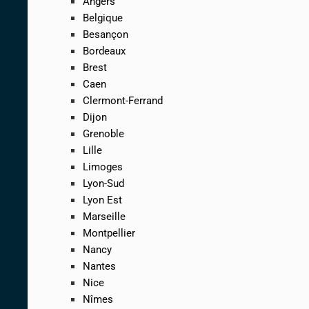
Angers
Belgique
Besançon
Bordeaux
Brest
Caen
Clermont-Ferrand
Dijon
Grenoble
Lille
Limoges
Lyon-Sud
Lyon Est
Marseille
Montpellier
Nancy
Nantes
Nice
Nîmes