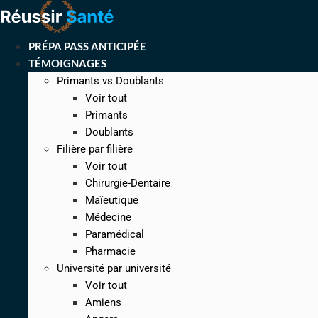
Aller
au
contenu
PRÉPA PASS ANTICIPÉE
TÉMOIGNAGES
Primants vs Doublants
Voir tout
Primants
Doublants
Filière par filière
Voir tout
Chirurgie-Dentaire
Maïeutique
Médecine
Paramédical
Pharmacie
Université par université
Voir tout
Amiens