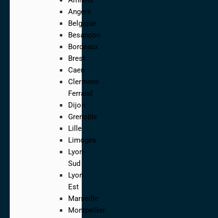
Angers
Belgique
Besançon
Bordeaux
Brest
Caen
Clermont-
Ferrand
Dijon
Grenoble
Lille
Limoges
Lyon-
Sud
Lyon
Est
Marseille
Montpellier