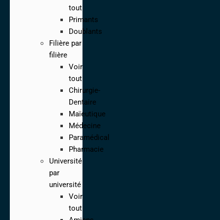
tout
Primants
Doublants
Filière par
filière
Voir
tout
Chirurgie-
Dentaire
Maïeutique
Médecine
Paramédical
Pharmacie
Université
par
université
Voir
tout
Amiens