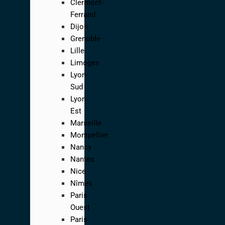
Clermont-
Ferrand
Dijon
Grenoble
Lille
Limoges
Lyon-
Sud
Lyon
Est
Marseille
Montpellier
Nancy
Nantes
Nice
Nîmes
Paris
Ouest
Paris