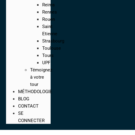
Reims
Rennes
Rouen
Saint
Etienne
Strasbourg
Toulouse
Tours
UPF
Témoignez
à votre
tour
MÉTHODOLOGIE
BLOG
CONTACT
SE
CONNECTER