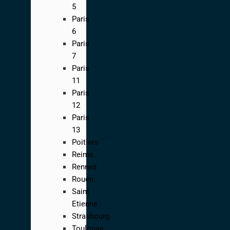
5
Paris
6
Paris
7
Paris
11
Paris
12
Paris
13
Poitiers
Reims
Rennes
Rouen
Saint
Etienne
Strasbourg
Toulouse