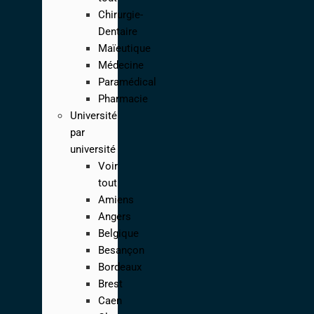
Chirurgie-
Dentaire
Maïeutique
Médecine
Paramédical
Pharmacie
Université
par
université
Voir
tout
Amiens
Angers
Belgique
Besançon
Bordeaux
Brest
Caen