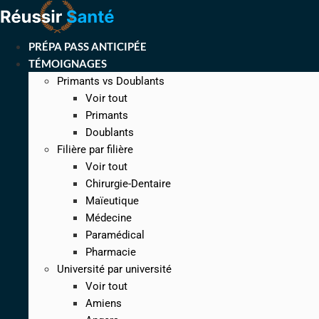
Aller
au
contenu
PRÉPA PASS ANTICIPÉE
TÉMOIGNAGES
Primants vs Doublants
Voir tout
Primants
Doublants
Filière par filière
Voir tout
Chirurgie-Dentaire
Maïeutique
Médecine
Paramédical
Pharmacie
Université par université
Voir tout
Amiens