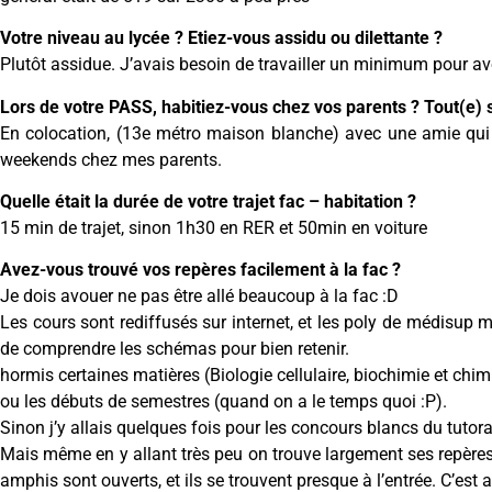
Votre niveau au lycée ? Etiez-vous assidu ou dilettante ?
Plutôt assidue. J’avais besoin de travailler un minimum pour avo
Lors de votre PASS, habitiez-vous chez vos parents ? Tout(e) s
En colocation, (13e métro maison blanche) avec une amie qui é
weekends chez mes parents.
Quelle était la durée de votre trajet fac – habitation ?
15 min de trajet, sinon 1h30 en RER et 50min en voiture
Avez-vous trouvé vos repères facilement à la fac ?
Je dois avouer ne pas être allé beaucoup à la fac :D
Les cours sont rediffusés sur internet, et les poly de médisup m
de comprendre les schémas pour bien retenir.
hormis certaines matières (Biologie cellulaire, biochimie et ch
ou les débuts de semestres (quand on a le temps quoi :P).
Sinon j’y allais quelques fois pour les concours blancs du tutora
Mais même en y allant très peu on trouve largement ses repères
amphis sont ouverts, et ils se trouvent presque à l’entrée. C’es