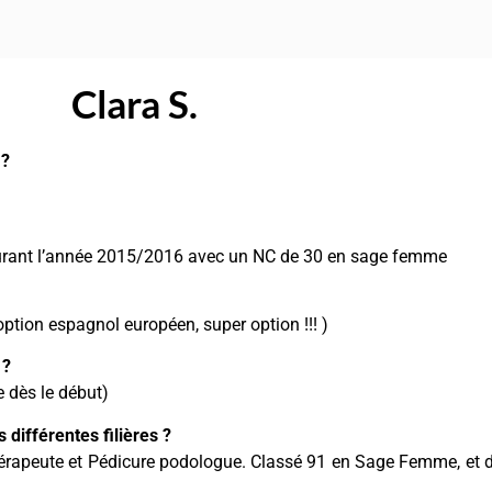
Clara S.
 ?
I, durant l’année 2015/2016 avec un NC de 30 en sage femme
option espagnol européen, super option !!! )
 ?
e dès le début)
différentes filières ?
hérapeute et Pédicure podologue. Classé 91 en Sage Femme, et 