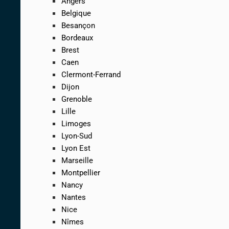
Angers
Belgique
Besançon
Bordeaux
Brest
Caen
Clermont-Ferrand
Dijon
Grenoble
Lille
Limoges
Lyon-Sud
Lyon Est
Marseille
Montpellier
Nancy
Nantes
Nice
Nîmes