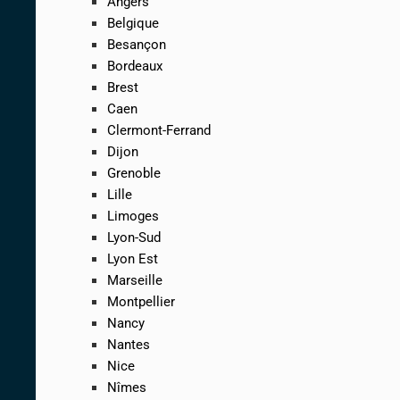
Angers
Belgique
Besançon
Bordeaux
Brest
Caen
Clermont-Ferrand
Dijon
Grenoble
Lille
Limoges
Lyon-Sud
Lyon Est
Marseille
Montpellier
Nancy
Nantes
Nice
Nîmes