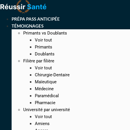
Aller
au
contenu
PRÉPA PASS ANTICIPÉE
TÉMOIGNAGES
Primants vs Doublants
Voir tout
Primants
Doublants
Filière par filière
Voir tout
Chirurgie-Dentaire
Maïeutique
Médecine
Paramédical
Pharmacie
Université par université
Voir tout
Amiens