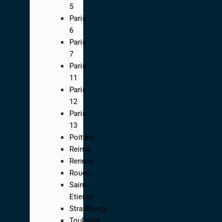
5
Paris
6
Paris
7
Paris
11
Paris
12
Paris
13
Poitiers
Reims
Rennes
Rouen
Saint
Etienne
Strasbourg
Toulouse