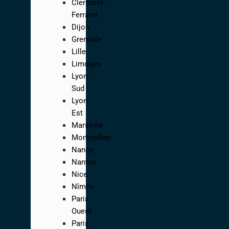
Clermont-
Ferrand
Dijon
Grenoble
Lille
Limoges
Lyon-
Sud
Lyon
Est
Marseille
Montpellier
Nancy
Nantes
Nice
Nîmes
Paris
Ouest
Paris