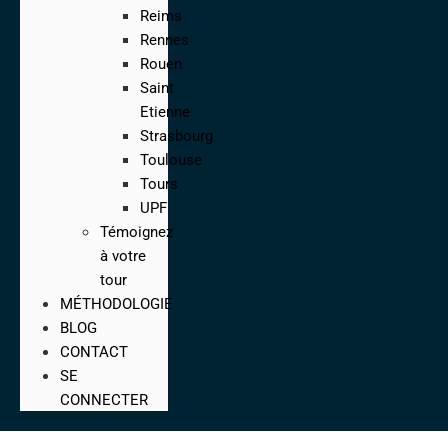
Reims
Rennes
Rouen
Saint
Etienne
Strasbourg
Toulouse
Tours
UPF
Témoignez
à votre
tour
MÉTHODOLOGIE
BLOG
CONTACT
SE
CONNECTER