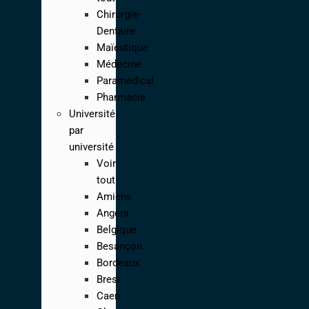
Chirurgie-
Dentaire
Maïeutique
Médecine
Paramédical
Pharmacie
Université
par
université
Voir
tout
Amiens
Angers
Belgique
Besançon
Bordeaux
Brest
Caen