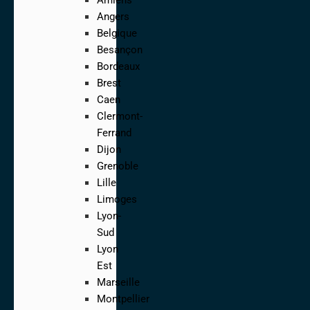
Angers
Belgique
Besançon
Bordeaux
Brest
Caen
Clermont-
Ferrand
Dijon
Grenoble
Lille
Limoges
Lyon-
Sud
Lyon
Est
Marseille
Montpellier