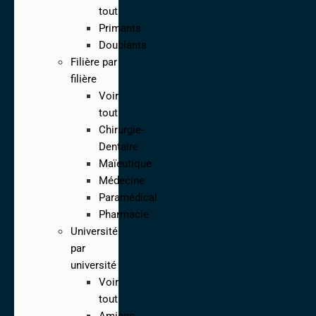
tout
Primants
Doublants
Filière par
filière
Voir
tout
Chirurgie-
Dentaire
Maïeutique
Médecine
Paramédical
Pharmacie
Université
par
université
Voir
tout
Amiens