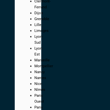
Clermont-
Ferrand
Dijon
Grenoble
Lille
Limoges
Lyon-
Sud
Lyon
Est
Marseille
Montpellier
Nancy
Nantes
Nice
Nîmes
Paris
Ouest
Paris