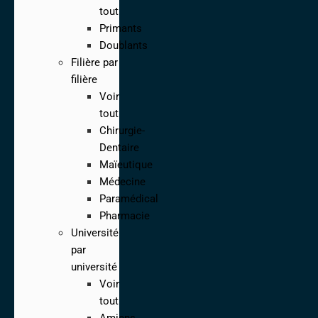
tout
Primants
Doublants
Filière par
filière
Voir
tout
Chirurgie-
Dentaire
Maïeutique
Médecine
Paramédical
Pharmacie
Université
par
université
Voir
tout
Amiens