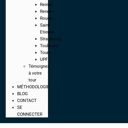
Reims
Rennes
Rouen
Saint
Etienne
Strasbourg
Toulouse
Tours
UPF
Témoignez
à votre
tour
MÉTHODOLOGIE
BLOG
CONTACT
SE
CONNECTER