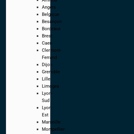
Angers
Belgique
Besançon
Bordeaux
Brest
Caen
Clermont-
Ferrand
Dijon
Grenoble
Lille
Limoges
Lyon-
Sud
Lyon
Est
Marseille
Montpellier