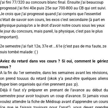
j’ai fini 77/320 au concours blanc final. Ensuite j’ai beaucoup
progressé j’ai fini 40e puis 25e sur 700-800 au CB qui ont suivi.
Je crois que j’ai progressé quand j’ai compris que l’essentiel
c’était de savoir son cours, les exos c’est secondaire (à part en
physique puisqu’on a le droit d’avoir notre cours sous les yeux
le jour du concours, mais pareil, la physique, c’est pas le plus
important).
2e semestre j’ai fait 12e, 37e et …61e (c’est pas de ma faute, ze
suis tombé malade :( )
Aviez du retard dans vos cours ? Si oui, comment le gériez
vous ?
A la fin du 1er semestre, dans les semaines avant les révisions,
on prend touuus du retard (okok y’a peut-être quelques aliens
hyper bien organisés qui n’en prennent pas :p).
Déjà il faut s’y préparer en prenant de l’avance au début du
semestre pour avoir toujours un coup d’avance. Si jamais vous
voulez attendre la fiche de Médisup avant d’apprendre un cours
(ce que je faisais toujours pour l’anat’), vous devez prendre