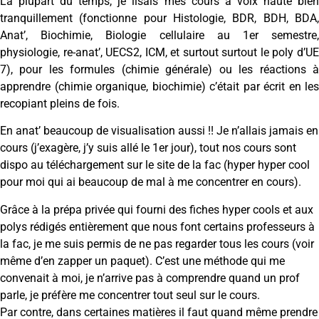
La plupart du temps, je lisais mes cours à voix haute bien
tranquillement (fonctionne pour Histologie, BDR, BDH, BDA,
Anat’, Biochimie, Biologie cellulaire au 1er semestre,
physiologie, re-anat’, UECS2, ICM, et surtout surtout le poly d’UE
7), pour les formules (chimie générale) ou les réactions à
apprendre (chimie organique, biochimie) c’était par écrit en les
recopiant pleins de fois.
En anat’ beaucoup de visualisation aussi !! Je n’allais jamais en
cours (j’exagère, j’y suis allé le 1er jour), tout nos cours sont
dispo au téléchargement sur le site de la fac (hyper hyper cool
pour moi qui ai beaucoup de mal à me concentrer en cours).
Grâce à la prépa privée qui fourni des fiches hyper cools et aux
polys rédigés entièrement que nous font certains professeurs à
la fac, je me suis permis de ne pas regarder tous les cours (voir
même d’en zapper un paquet). C’est une méthode qui me
convenait à moi, je n’arrive pas à comprendre quand un prof
parle, je préfère me concentrer tout seul sur le cours.
Par contre, dans certaines matières il faut quand même prendre