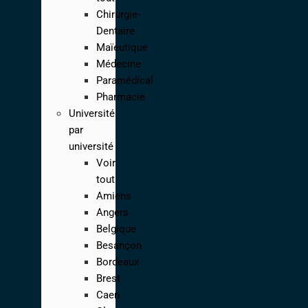
Chirurgie-
Dentaire
Maïeutique
Médecine
Paramédical
Pharmacie
Université
par
université
Voir
tout
Amiens
Angers
Belgique
Besançon
Bordeaux
Brest
Caen