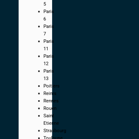
5
Paris
6
Paris
7
Paris
11
Paris
12
Paris
13
Poitiers
Reims
Rennes
Rouen
Saint
Etienne
Strasbourg
Toulouse