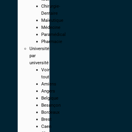
Chirurgie-
Dentaire
Maïeutique
Médecine
Paramédical
Pharmacie
Université
par
université
Voir
tout
Amiens
Angers
Belgique
Besançon
Bordeaux
Brest
Caen