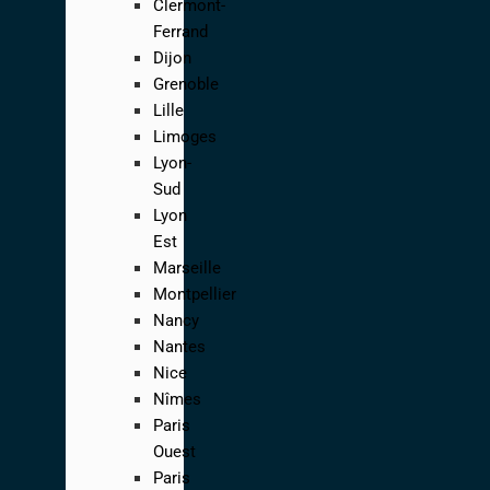
Clermont-
Ferrand
Dijon
Grenoble
Lille
Limoges
Lyon-
Sud
Lyon
Est
Marseille
Montpellier
Nancy
Nantes
Nice
Nîmes
Paris
Ouest
Paris