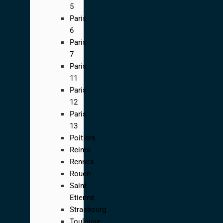
5
Paris
6
Paris
7
Paris
11
Paris
12
Paris
13
Poitiers
Reims
Rennes
Rouen
Saint
Etienne
Strasbourg
Toulouse