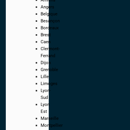
Angers
Belgique
Besançon
Bordeaux
Brest
Caen
Clermont-
Ferrand
Dijon
Grenoble
Lille
Limoges
Lyon-
Sud
Lyon
Est
Marseille
Montpellier