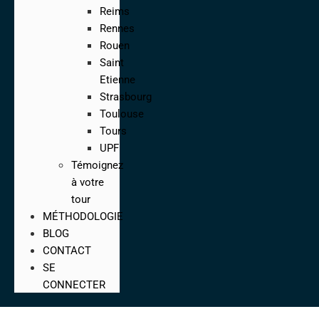
Reims
Rennes
Rouen
Saint
Etienne
Strasbourg
Toulouse
Tours
UPF
Témoignez
à votre
tour
MÉTHODOLOGIE
BLOG
CONTACT
SE
CONNECTER