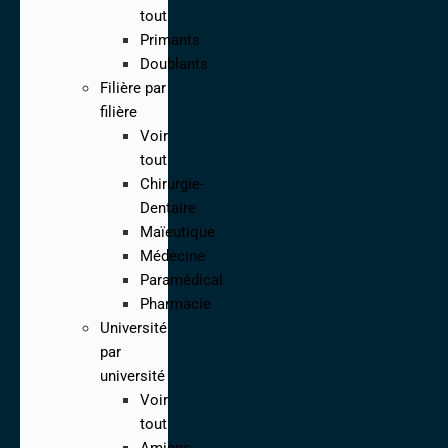
tout
Primants
Doublants
Filière par
filière
Voir
tout
Chirurgie-
Dentaire
Maïeutique
Médecine
Paramédical
Pharmacie
Université
par
université
Voir
tout
Amiens