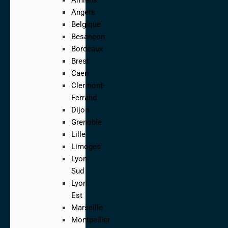
Angers
Belgique
Besançon
Bordeaux
Brest
Caen
Clermont-
Ferrand
Dijon
Grenoble
Lille
Limoges
Lyon-
Sud
Lyon
Est
Marseille
Montpellier