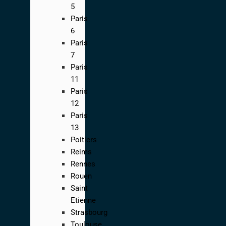
5
Paris
6
Paris
7
Paris
11
Paris
12
Paris
13
Poitiers
Reims
Rennes
Rouen
Saint
Etienne
Strasbourg
Toulouse