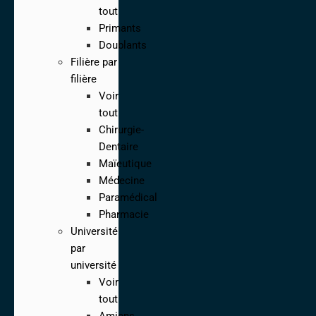
tout
Primants
Doublants
Filière par
filière
Voir
tout
Chirurgie-
Dentaire
Maïeutique
Médecine
Paramédical
Pharmacie
Université
par
université
Voir
tout
Amiens