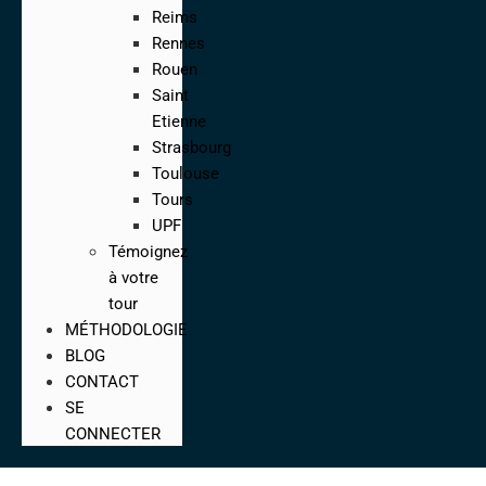
Reims
Rennes
Rouen
Saint
Etienne
Strasbourg
Toulouse
Tours
UPF
Témoignez
à votre
tour
MÉTHODOLOGIE
BLOG
CONTACT
SE
CONNECTER