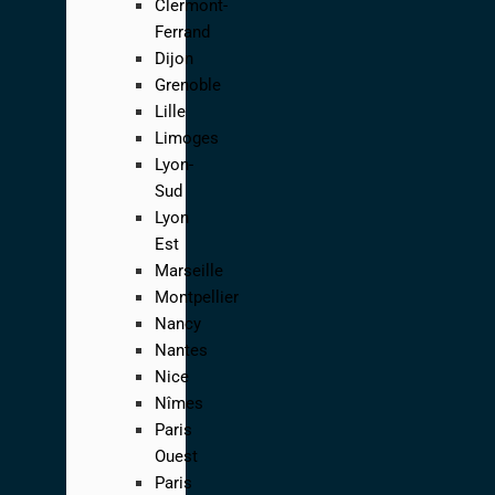
Clermont-
Ferrand
Dijon
Grenoble
Lille
Limoges
Lyon-
Sud
Lyon
Est
Marseille
Montpellier
Nancy
Nantes
Nice
Nîmes
Paris
Ouest
Paris