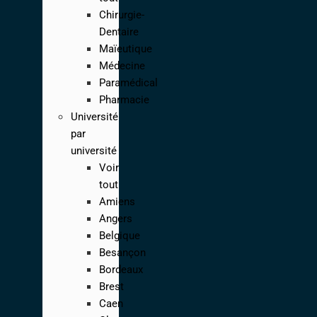
Chirurgie-
Dentaire
Maïeutique
Médecine
Paramédical
Pharmacie
Université
par
université
Voir
tout
Amiens
Angers
Belgique
Besançon
Bordeaux
Brest
Caen