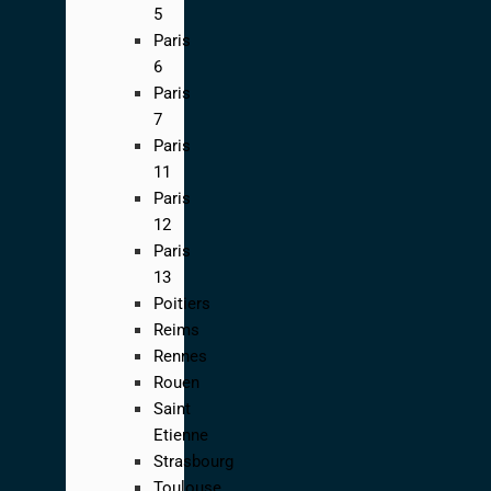
5
Paris
6
Paris
7
Paris
11
Paris
12
Paris
13
Poitiers
Reims
Rennes
Rouen
Saint
Etienne
Strasbourg
Toulouse