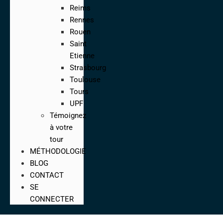
Reims
Rennes
Rouen
Saint
Etienne
Strasbourg
Toulouse
Tours
UPF
Témoignez
à votre
tour
MÉTHODOLOGIE
BLOG
CONTACT
SE
CONNECTER