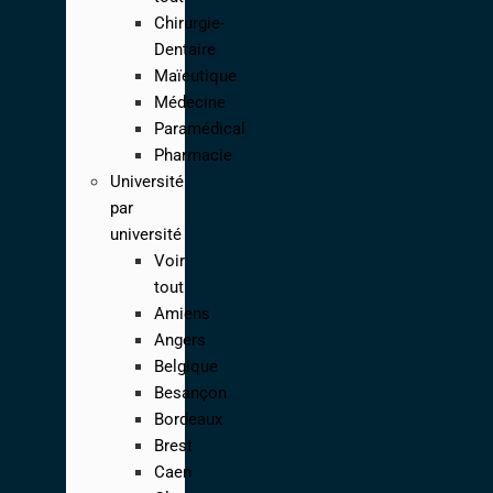
Chirurgie-
Dentaire
Maïeutique
Médecine
Paramédical
Pharmacie
Université
par
université
Voir
tout
Amiens
Angers
Belgique
Besançon
Bordeaux
Brest
Caen