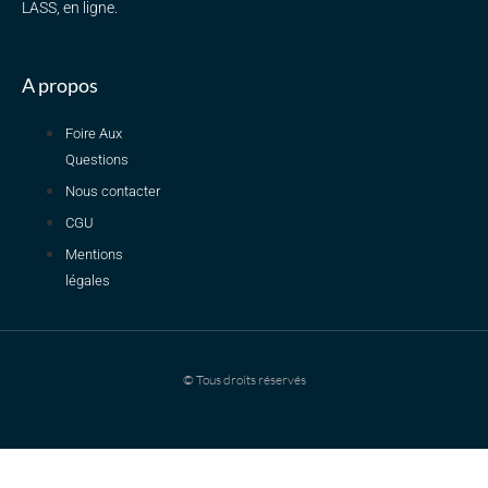
LASS, en ligne.
A propos
Foire Aux
Questions
Nous contacter
CGU
Mentions
légales
© Tous droits réservés
Dimanche 19h en direct : Pré-rentrée PASS on vous dit tout !