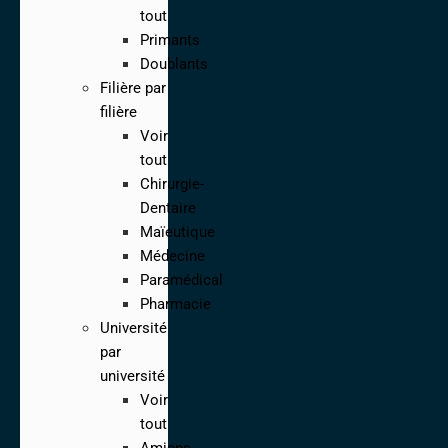
tout
Primants
Doublants
Filière par
filière
Voir
tout
Chirurgie-
Dentaire
Maïeutique
Médecine
Paramédical
Pharmacie
Université
par
université
Voir
tout
Amiens