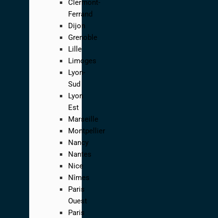
Clermont-
Ferrand
Dijon
Grenoble
Lille
Limoges
Lyon-
Sud
Lyon
Est
Marseille
Montpellier
Nancy
Nantes
Nice
Nîmes
Paris
Ouest
Paris