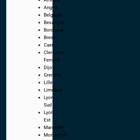
Angers
Belgique
Besançon
Bordeaux
Brest
Caen
Clermont-
Ferrand
Dijon
Grenoble
Lille
Limoges
Lyon-
Sud
Lyon
Est
Marseille
Montpellier