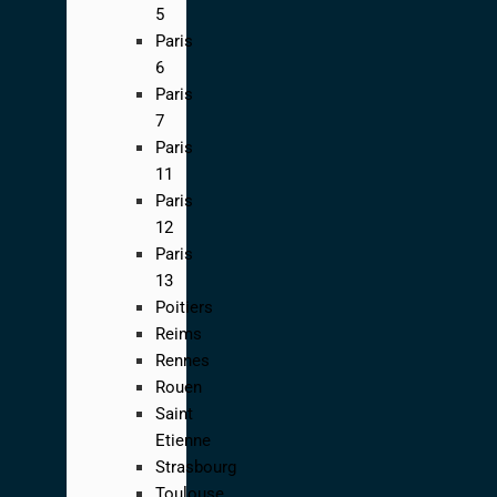
5
Paris
6
Paris
7
Paris
11
Paris
12
Paris
13
Poitiers
Reims
Rennes
Rouen
Saint
Etienne
Strasbourg
Toulouse