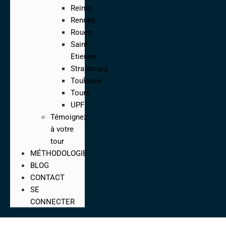
Reims
Rennes
Rouen
Saint
Etienne
Strasbourg
Toulouse
Tours
UPF
Témoignez
à votre
tour
MÉTHODOLOGIE
BLOG
CONTACT
SE
CONNECTER