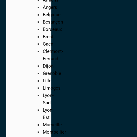
Angers
Belgique
Besançon
Bordeaux
Brest
Caen
Clermont-
Ferrand
Dijon
Grenoble
Lille
Limoges
Lyon-
Sud
Lyon
Est
Marseille
Montpellier