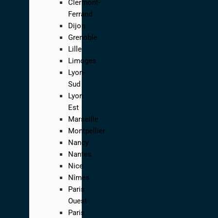
Clermont-
Ferrand
Dijon
Grenoble
Lille
Limoges
Lyon-
Sud
Lyon
Est
Marseille
Montpellier
Nancy
Nantes
Nice
Nîmes
Paris
Ouest
Paris