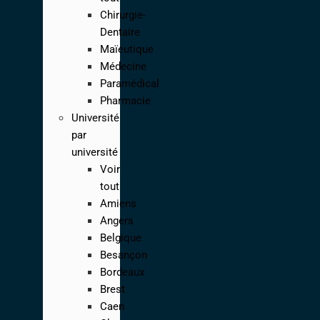
Chirurgie-
Dentaire
Maïeutique
Médecine
Paramédical
Pharmacie
Université
par
université
Voir
tout
Amiens
Angers
Belgique
Besançon
Bordeaux
Brest
Caen