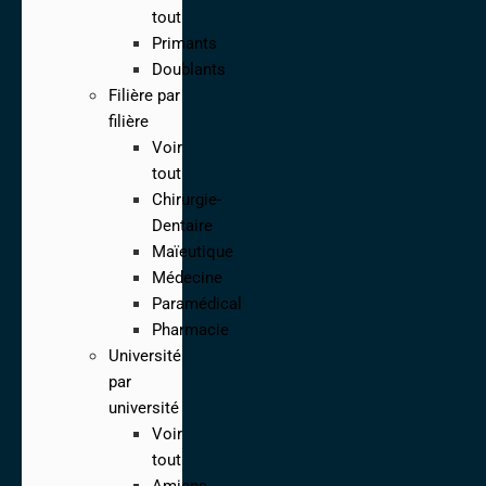
tout
Primants
Doublants
Filière par
filière
Voir
tout
Chirurgie-
Dentaire
Maïeutique
Médecine
Paramédical
Pharmacie
Université
par
université
Voir
tout
Amiens