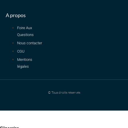
A propos
Foire Aux
Questions
Nous contacter
CGU
Mentions
légales
© Tous droits réservés
Dimanche 19h en direct : Pré-rentrée PASS on vous dit tout !