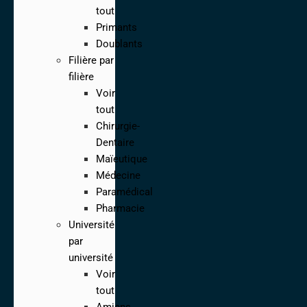
tout
Primants
Doublants
Filière par
filière
Voir
tout
Chirurgie-
Dentaire
Maïeutique
Médecine
Paramédical
Pharmacie
Université
par
université
Voir
tout
Amiens