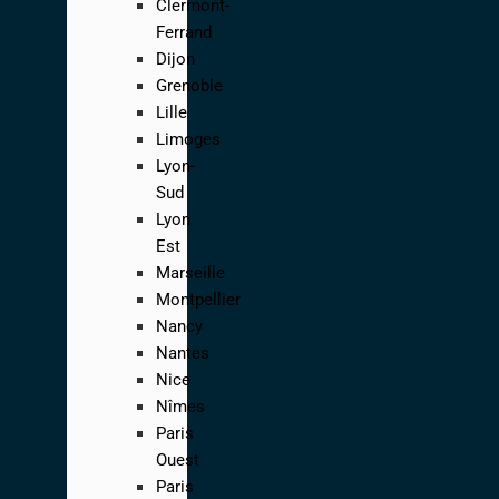
Clermont-
Ferrand
Dijon
Grenoble
Lille
Limoges
Lyon-
Sud
Lyon
Est
Marseille
Montpellier
Nancy
Nantes
Nice
Nîmes
Paris
Ouest
Paris