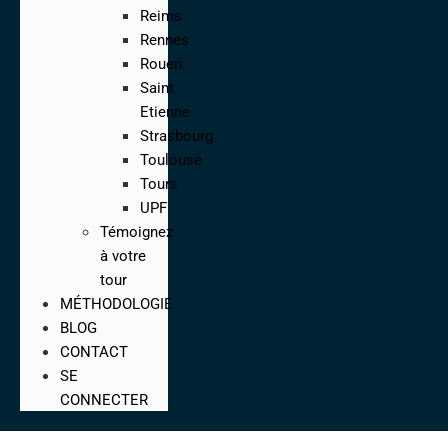
Reims
Rennes
Rouen
Saint
Etienne
Strasbourg
Toulouse
Tours
UPF
Témoignez
à votre
tour
MÉTHODOLOGIE
BLOG
CONTACT
SE
CONNECTER