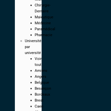
Chirurgie-
Dentaire
Maïeutique
Médecine
Paramédical
Pharmacie
Université
par
université
Voir
tout
Amiens
Angers
Belgique
Besançon
Bordeaux
Brest
Caen