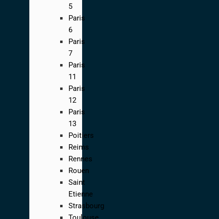
5
Paris
6
Paris
7
Paris
11
Paris
12
Paris
13
Poitiers
Reims
Rennes
Rouen
Saint
Etienne
Strasbourg
Toulouse