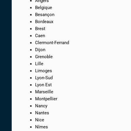
Angers
Belgique
Besançon
Bordeaux
Brest
Caen
Clermont-Ferrand
Dijon
Grenoble
Lille
Limoges
Lyon-Sud
Lyon Est
Marseille
Montpellier
Nancy
Nantes
Nice
Nîmes