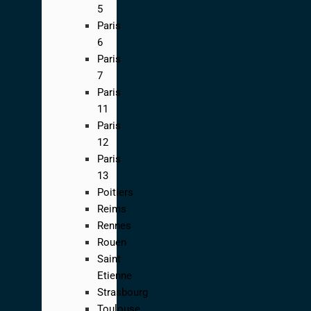
5
Paris
6
Paris
7
Paris
11
Paris
12
Paris
13
Poitiers
Reims
Rennes
Rouen
Saint
Etienne
Strasbourg
Toulouse