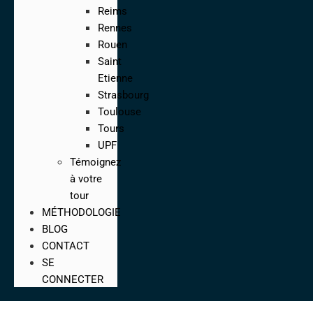
Reims
Rennes
Rouen
Saint
Etienne
Strasbourg
Toulouse
Tours
UPF
Témoignez
à votre
tour
MÉTHODOLOGIE
BLOG
CONTACT
SE
CONNECTER