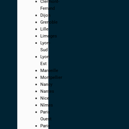
Clermont-
Ferrand
Dijon
Grenoble
Lille
Limoges
Lyon-
Sud
Lyon
Est
Marseille
Montpellier
Nancy
Nantes
Nice
Nîmes
Paris
Ouest
Paris