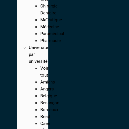
Chirurgie-
Dentaire
Maïeutique
Médecine
Paramédical
Pharmacie
Université
par
université
Voir
tout
Amiens
Angers
Belgique
Besançon
Bordeaux
Brest
Caen