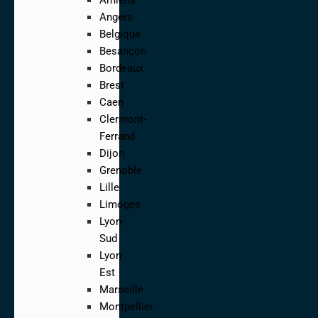
Angers
Belgique
Besançon
Bordeaux
Brest
Caen
Clermont-
Ferrand
Dijon
Grenoble
Lille
Limoges
Lyon-
Sud
Lyon
Est
Marseille
Montpellier