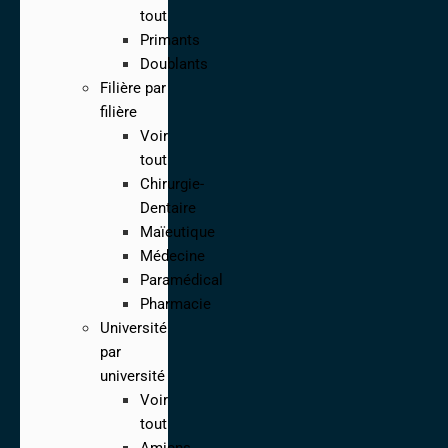
tout
Primants
Doublants
Filière par
filière
Voir
tout
Chirurgie-
Dentaire
Maïeutique
Médecine
Paramédical
Pharmacie
Université
par
université
Voir
tout
Amiens