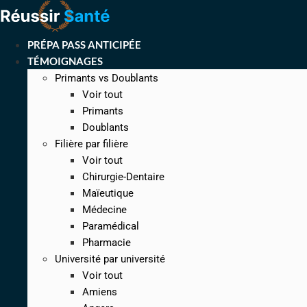
Aller
au
contenu
PRÉPA PASS ANTICIPÉE
TÉMOIGNAGES
Primants vs Doublants
Voir tout
Primants
Doublants
Filière par filière
Voir tout
Chirurgie-Dentaire
Maïeutique
Médecine
Paramédical
Pharmacie
Université par université
Voir tout
Amiens