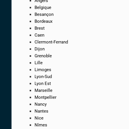
Angers
Belgique
Besançon
Bordeaux
Brest
Caen
Clermont-Ferrand
Dijon
Grenoble
Lille
Limoges
Lyon-Sud
Lyon Est
Marseille
Montpellier
Nancy
Nantes
Nice
Nîmes