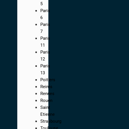
5
Paris
6
Paris
7
Paris
11
Paris
12
Paris
13
Poitiers
Reims
Rennes
Rouen
Saint
Etienne
Strasbourg
Toulouse