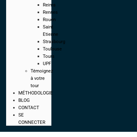
Reims
Rennes
Rouen
Saint
Etienne
Strasbourg
Toulouse
Tours
UPF
Témoignez
à votre
tour
MÉTHODOLOGIE
BLOG
CONTACT
SE
CONNECTER