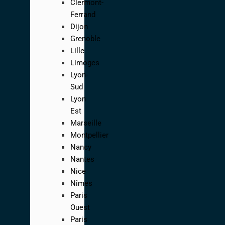
Clermont-
Ferrand
Dijon
Grenoble
Lille
Limoges
Lyon-
Sud
Lyon
Est
Marseille
Montpellier
Nancy
Nantes
Nice
Nîmes
Paris
Ouest
Paris