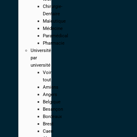
Chirurgie-
Dentaire
Maïeutique
Médecine
Paramédical
Pharmacie
Université
par
université
Voir
tout
Amiens
Angers
Belgique
Besançon
Bordeaux
Brest
Caen