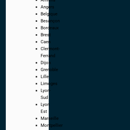
Angers
Belgique
Besançon
Bordeaux
Brest
Caen
Clermont-
Ferrand
Dijon
Grenoble
Lille
Limoges
Lyon-
Sud
Lyon
Est
Marseille
Montpellier