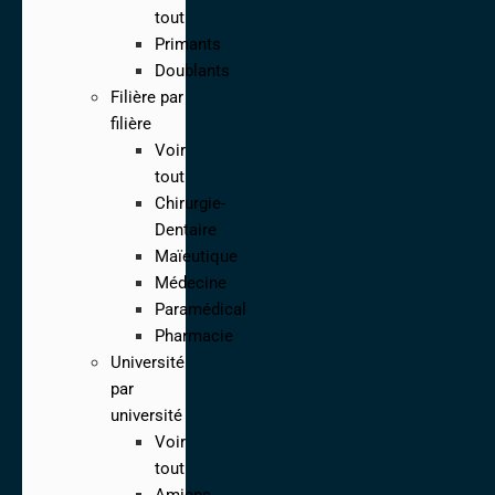
tout
Primants
Doublants
Filière par
filière
Voir
tout
Chirurgie-
Dentaire
Maïeutique
Médecine
Paramédical
Pharmacie
Université
par
université
Voir
tout
Amiens