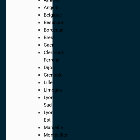
Angers
Belgique
Besançon
Bordeaux
Brest
Caen
Clermont-
Ferrand
Dijon
Grenoble
Lille
Limoges
Lyon-
Sud
Lyon
Est
Marseille
Montpellier