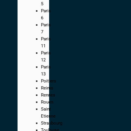
5
Paris
6
Paris
7
Paris
11
Paris
12
Paris
13
Poitiers
Reims
Rennes
Rouen
Saint
Etienne
Strasbourg
Toulouse