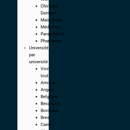
Chirurgie-
Dentaire
Maïeutique
Médecine
Paramédical
Pharmacie
Université
par
université
Voir
tout
Amiens
Angers
Belgique
Besançon
Bordeaux
Brest
Caen