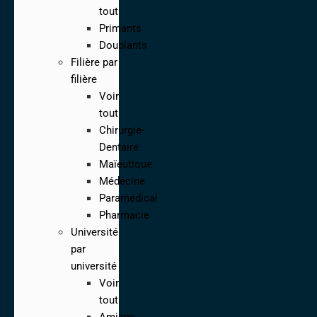
tout
Primants
Doublants
Filière par
filière
Voir
tout
Chirurgie-
Dentaire
Maïeutique
Médecine
Paramédical
Pharmacie
Université
par
université
Voir
tout
Amiens