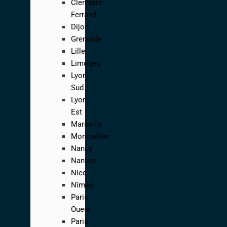
Clermont-
Ferrand
Dijon
Grenoble
Lille
Limoges
Lyon-
Sud
Lyon
Est
Marseille
Montpellier
Nancy
Nantes
Nice
Nîmes
Paris
Ouest
Paris