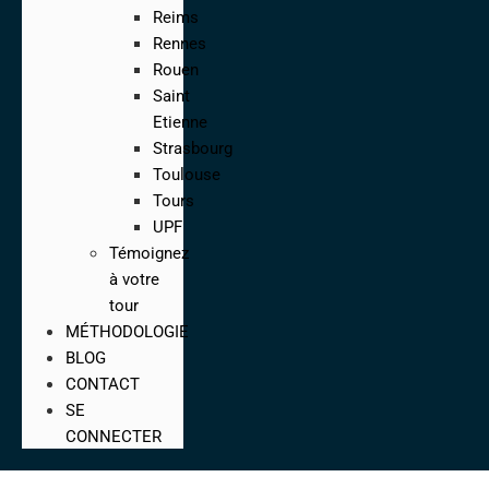
Reims
Rennes
Rouen
Saint
Etienne
Strasbourg
Toulouse
Tours
UPF
Témoignez
à votre
tour
MÉTHODOLOGIE
BLOG
CONTACT
SE
CONNECTER