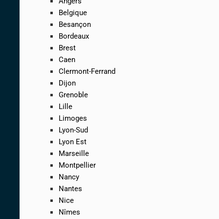
Angers
Belgique
Besançon
Bordeaux
Brest
Caen
Clermont-Ferrand
Dijon
Grenoble
Lille
Limoges
Lyon-Sud
Lyon Est
Marseille
Montpellier
Nancy
Nantes
Nice
Nîmes