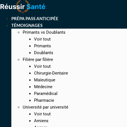
Aller
au
contenu
PRÉPA PASS ANTICIPÉE
TÉMOIGNAGES
Primants vs Doublants
Voir tout
Primants
Doublants
Filière par filière
Voir tout
Chirurgie-Dentaire
Maïeutique
Médecine
Paramédical
Pharmacie
Université par université
Voir tout
Amiens