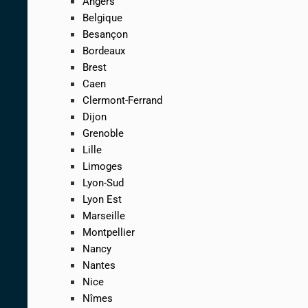
Angers
Belgique
Besançon
Bordeaux
Brest
Caen
Clermont-Ferrand
Dijon
Grenoble
Lille
Limoges
Lyon-Sud
Lyon Est
Marseille
Montpellier
Nancy
Nantes
Nice
Nîmes