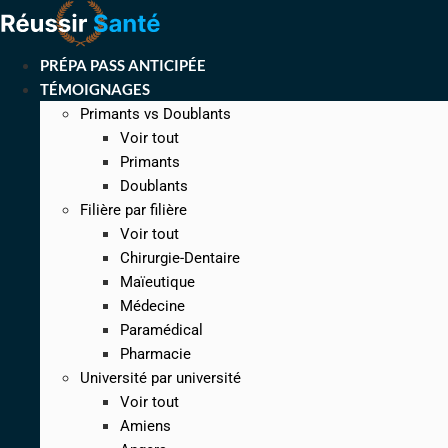
Aller
au
contenu
PRÉPA PASS ANTICIPÉE
TÉMOIGNAGES
Primants vs Doublants
Voir tout
Primants
Doublants
Filière par filière
Voir tout
Chirurgie-Dentaire
Maïeutique
Médecine
Paramédical
Pharmacie
Université par université
Voir tout
Amiens