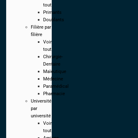
tout
Primants
Doublants
Filière par
filière
Voir
tout
Chirurgie-
Dentaire
Maïeutique
Médecine
Paramédical
Pharmacie
Université
par
université
Voir
tout
Amiens