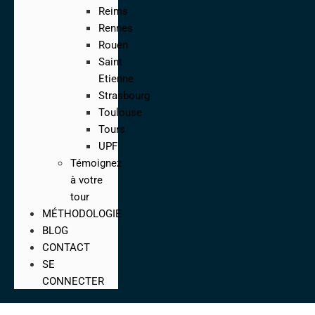
Reims
Rennes
Rouen
Saint
Etienne
Strasbourg
Toulouse
Tours
UPF
Témoignez
à votre
tour
MÉTHODOLOGIE
BLOG
CONTACT
SE
CONNECTER