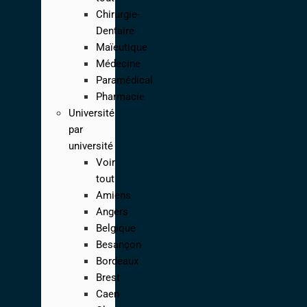
Chirurgie-
Dentaire
Maïeutique
Médecine
Paramédical
Pharmacie
Université
par
université
Voir
tout
Amiens
Angers
Belgique
Besançon
Bordeaux
Brest
Caen