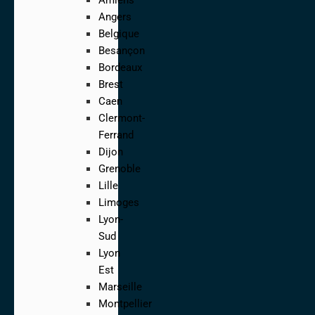
Angers
Belgique
Besançon
Bordeaux
Brest
Caen
Clermont-
Ferrand
Dijon
Grenoble
Lille
Limoges
Lyon-
Sud
Lyon
Est
Marseille
Montpellier