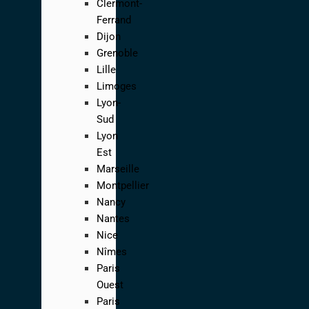
Clermont-
Ferrand
Dijon
Grenoble
Lille
Limoges
Lyon-
Sud
Lyon
Est
Marseille
Montpellier
Nancy
Nantes
Nice
Nîmes
Paris
Ouest
Paris