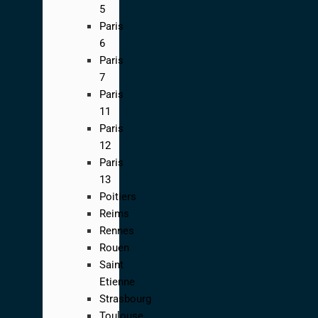
5
Paris
6
Paris
7
Paris
11
Paris
12
Paris
13
Poitiers
Reims
Rennes
Rouen
Saint
Etienne
Strasbourg
Toulouse