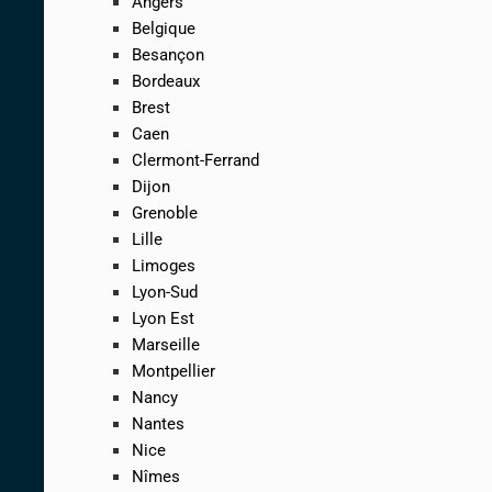
Angers
Belgique
Besançon
Bordeaux
Brest
Caen
Clermont-Ferrand
Dijon
Grenoble
Lille
Limoges
Lyon-Sud
Lyon Est
Marseille
Montpellier
Nancy
Nantes
Nice
Nîmes