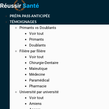
Aller
au
contenu
PRÉPA PASS ANTICIPÉE
TÉMOIGNAGES
Primants vs Doublants
Voir tout
Primants
Doublants
Filière par filière
Voir tout
Chirurgie-Dentaire
Maïeutique
Médecine
Paramédical
Pharmacie
Université par université
Voir tout
Amiens