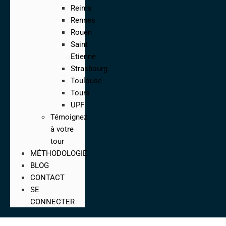
Reims
Rennes
Rouen
Saint
Etienne
Strasbourg
Toulouse
Tours
UPF
Témoignez
à votre
tour
MÉTHODOLOGIE
BLOG
CONTACT
SE
CONNECTER