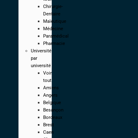
Chirurgie-
Dentaire
Maïeutique
Médecine
Paramédical
Pharmacie
Université
par
université
Voir
tout
Amiens
Angers
Belgique
Besançon
Bordeaux
Brest
Caen