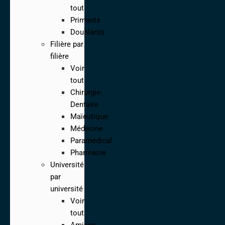
tout
Primants
Doublants
Filière par
filière
Voir
tout
Chirurgie-
Dentaire
Maïeutique
Médecine
Paramédical
Pharmacie
Université
par
université
Voir
tout
Amiens