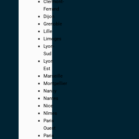
Clermont-
Ferrand
Dijon
Grenoble
Lille
Limoges
Lyon-
Sud
Lyon
Est
Marseille
Montpellier
Nancy
Nantes
Nice
Nîmes
Paris
Ouest
Paris