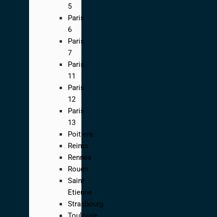
5
Paris
6
Paris
7
Paris
11
Paris
12
Paris
13
Poitiers
Reims
Rennes
Rouen
Saint
Etienne
Strasbourg
Toulouse