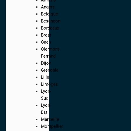
Angers
Belgique
Besançon
Bordeaux
Brest
Caen
Clermont-
Ferrand
Dijon
Grenoble
Lille
Limoges
Lyon-
Sud
Lyon
Est
Marseille
Montpellier