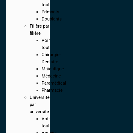
tout
Primants
Doublants
Filière par
filière
Voir
tout
Chirurgie-
Dentaire
Maïeutique
Médecine
Paramédical
Pharmacie
Université
par
université
Voir
tout
Amiens