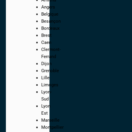
Angers
Belgique
Besançon
Bordeaux
Brest
Caen
Clermont-
Ferrand
Dijon
Grenoble
Lille
Limoges
Lyon-
Sud
Lyon
Est
Marseille
Montpellier