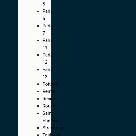
5
Paris
6
Paris
7
Paris
11
Paris
12
Paris
13
Poitiers
Reims
Rennes
Rouen
Saint
Etienne
Strasbourg
Toulouse