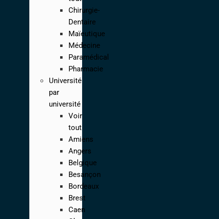
Chirurgie-
Dentaire
Maïeutique
Médecine
Paramédical
Pharmacie
Université
par
université
Voir
tout
Amiens
Angers
Belgique
Besançon
Bordeaux
Brest
Caen