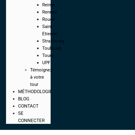
Reims
Rennes
Rouen
Saint
Etienne
Strasbourg
Toulouse
Tours
UPF
Témoignez
à votre
tour
MÉTHODOLOGIE
BLOG
CONTACT
SE
CONNECTER