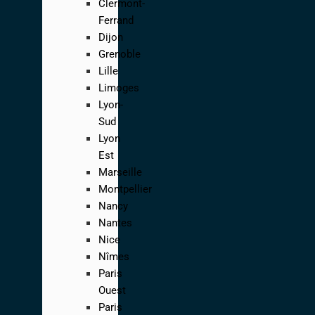
Clermont-
Ferrand
Dijon
Grenoble
Lille
Limoges
Lyon-
Sud
Lyon
Est
Marseille
Montpellier
Nancy
Nantes
Nice
Nîmes
Paris
Ouest
Paris