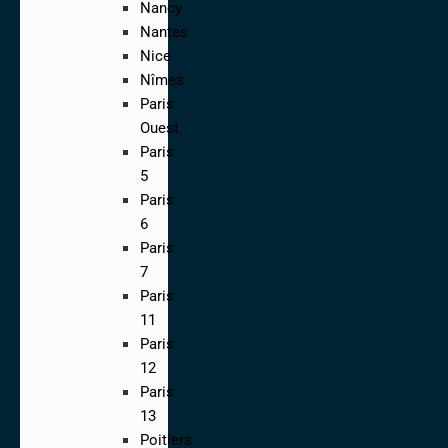
Nancy
Nantes
Nice
Nîmes
Paris
Ouest
Paris
5
Paris
6
Paris
7
Paris
11
Paris
12
Paris
13
Poitiers