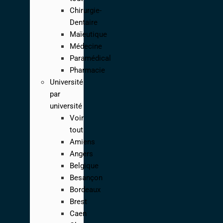
Chirurgie-
Dentaire
Maïeutique
Médecine
Paramédical
Pharmacie
Université
par
université
Voir
tout
Amiens
Angers
Belgique
Besançon
Bordeaux
Brest
Caen