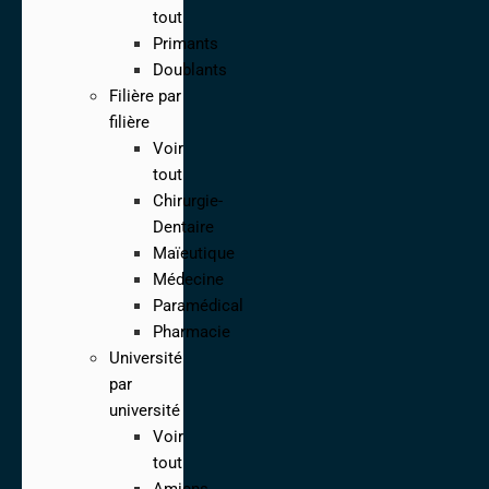
tout
Primants
Doublants
Filière par
filière
Voir
tout
Chirurgie-
Dentaire
Maïeutique
Médecine
Paramédical
Pharmacie
Université
par
université
Voir
tout
Amiens