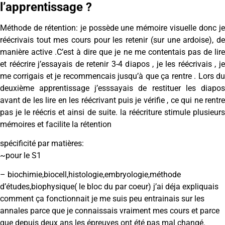
l’apprentissage ?
Méthode de rétention: je possède une mémoire visuelle donc je
réécrivais tout mes cours pour les retenir (sur une ardoise), de
manière active .C’est à dire que je ne me contentais pas de lire
et réécrire j’essayais de retenir 3-4 diapos , je les réécrivais , je
me corrigais et je recommencais jusqu’à que ça rentre . Lors du
deuxième apprentissage j’esssayais de restituer les diapos
avant de les lire en les réécrivant puis je vérifie , ce qui ne rentre
pas je le réécris et ainsi de suite. la réécriture stimule plusieurs
mémoires et facilite la rétention
spécificité par matières:
~pour le S1
– biochimie,biocell,histologie,embryologie,méthode
d’études,biophysique( le bloc du par coeur) j’ai déja expliquais
comment ça fonctionnait je me suis peu entrainais sur les
annales parce que je connaissais vraiment mes cours et parce
que depuis deux ans les épreuves ont été pas mal changé.