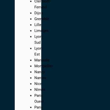
Clermont-
Ferrand
Dijon
Grenoble
Lille
Limoges
Lyon-
Sud
Lyon
Est
Marseille
Montpellier
Nancy
Nantes
Nice
Nîmes
Paris
Ouest
Paris