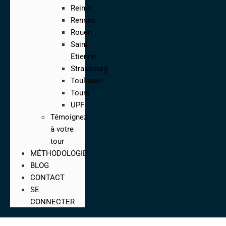
Reims
Rennes
Rouen
Saint
Etienne
Strasbourg
Toulouse
Tours
UPF
Témoignez
à votre
tour
MÉTHODOLOGIE
BLOG
CONTACT
SE
CONNECTER