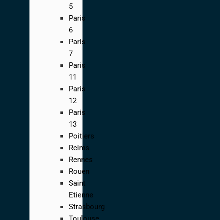
5
Paris
6
Paris
7
Paris
11
Paris
12
Paris
13
Poitiers
Reims
Rennes
Rouen
Saint
Etienne
Strasbourg
Toulouse