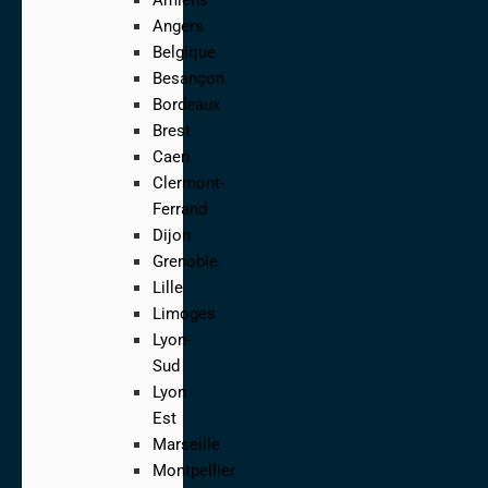
Angers
Belgique
Besançon
Bordeaux
Brest
Caen
Clermont-
Ferrand
Dijon
Grenoble
Lille
Limoges
Lyon-
Sud
Lyon
Est
Marseille
Montpellier