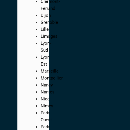
Clermont-
Ferrand
Dijon
Grenoble
Lille
Limoges
Lyon-
Sud
Lyon
Est
Marseille
Montpellier
Nancy
Nantes
Nice
Nîmes
Paris
Ouest
Paris