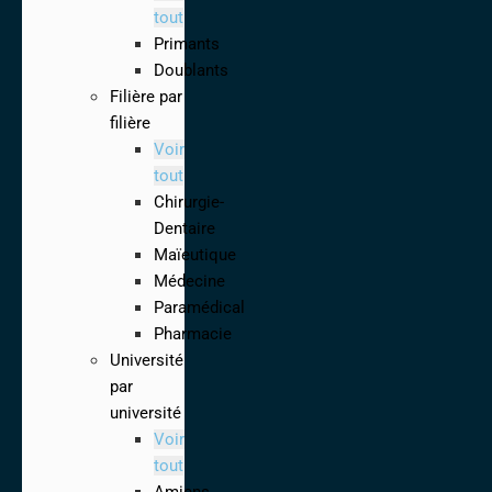
tout
Primants
Doublants
Filière par
filière
Voir
tout
Chirurgie-
Dentaire
Maïeutique
Médecine
Paramédical
Pharmacie
Université
par
université
Voir
tout
Amiens