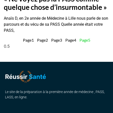
quelque chose d’insurmontable »
Anaïs D, en 2e année de Médecine à Lille nous parle de son
parcours et du vécu de sa PASS Quelle année était votre
PASS,
Page
1
Page
2
Page
3
Page
4
Page
5
Le site de la préparation à la première année de médecine , PASS,
LASS, en ligne.