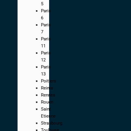
5
Paris
6
Paris
7
Paris
11
Paris
12
Paris
13
Poitiers
Reims
Rennes
Rouen
Saint
Etienne
Strasbourg
Toulouse