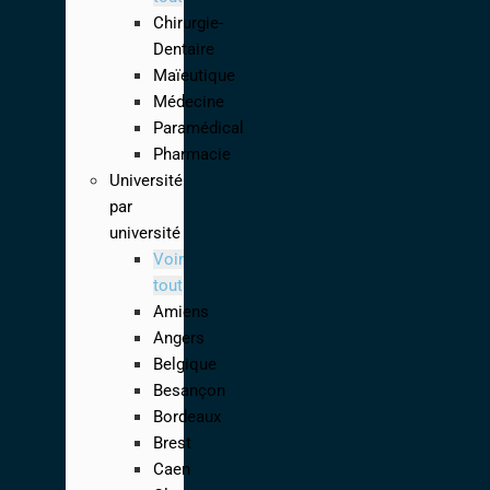
Chirurgie-
Dentaire
Maïeutique
Médecine
Paramédical
Pharmacie
Université
par
université
Voir
tout
Amiens
Angers
Belgique
Besançon
Bordeaux
Brest
Caen