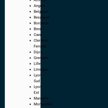
Angers
Belgique
Besançon
Bordeaux
Brest
Caen
Clermont-
Ferrand
Dijon
Grenoble
Lille
Limoges
Lyon-
Sud
Lyon
Est
Marseille
Montpellier