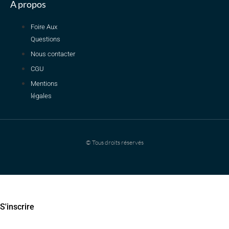
A propos
Foire Aux
Questions
Nous contacter
CGU
Mentions
légales
© Tous droits réservés
Dimanche 19h en direct : Pré-rentrée PASS on vous dit tout !
S'inscrire