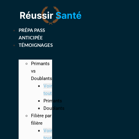
Aller
au
contenu
PRÉPA PASS
ANTICIPÉE
TÉMOIGNAGES
Primants
vs
Doublants
Voir
tout
Primants
Doublants
Filière par
filière
Voir
tout