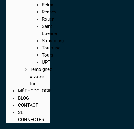
Reims
Rennes
Rouen
Saint
Etienne
Strasbourg
Toulouse
Tours
UPF
Témoignez
à votre
tour
MÉTHODOLOGIE
BLOG
CONTACT
SE
CONNECTER