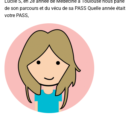
Lucile S, en 2e année de Médecine à Toulouse nous parle
de son parcours et du vécu de sa PASS Quelle année était
votre PASS,